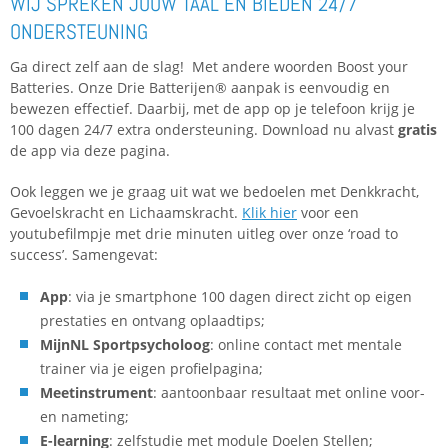
WIJ SPREKEN JOUW TAAL EN BIEDEN 24/7
ONDERSTEUNING
Ga direct zelf aan de slag! Met andere woorden Boost your
Batteries. Onze Drie Batterijen® aanpak is eenvoudig en
bewezen effectief. Daarbij, met de app op je telefoon krijg je
100 dagen 24/7 extra ondersteuning. Download nu alvast
gratis
de app via deze pagina.
Ook leggen we je graag uit wat we bedoelen met Denkkracht,
Gevoelskracht en Lichaamskracht.
Klik hier
voor een
youtubefilmpje met drie minuten uitleg over onze ‘road to
success’. Samengevat:
App
: via je smartphone 100 dagen direct zicht op eigen
prestaties en ontvang oplaadtips;
MijnNL Sportpsycholoog
: online contact met mentale
trainer via je eigen profielpagina;
Meetinstrument
: aantoonbaar resultaat met online voor-
en nameting;
E-learning
: zelfstudie met module Doelen Stellen;