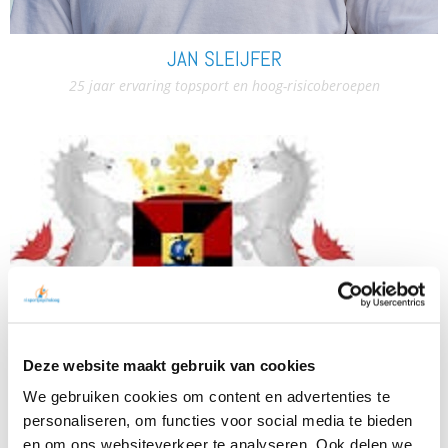
JAN SLEIJFER
25 jaar ervaring topsport en hoog-risicoberoepen
Deze website maakt gebruik van cookies
BINNEN 24U CONTACT IN HEEL NL!
We gebruiken cookies om content en advertenties te
personaliseren, om functies voor social media te bieden
en om ons websiteverkeer te analyseren. Ook delen we