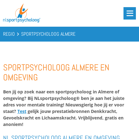
DRIE BATTERIJEN®
AANBOD
REGIO
SPORTPSYCHOLOOG ALMERE
OVER ONS
PODCAST
SPORTPSYCHOLOOG ALMERE EN
KENNIS
OMGEVING
CONTACT
Ben jij op zoek naar een sportpsycholoog in Almere of
omgeving? Bij NLsportpsycholoog® ben je aan het juiste
BOOST YOUR BATTERIES!
adres voor mentale training! Nieuwsgierig hoe jij er voor
staat?
Test
gelijk jouw prestatiebronnen Denkkracht,
Gevoelskracht en Lichaamskracht. Vrijblijvend, gratis en
anoniem!
NL SPORTPSYCHOLOOG ALMERE EN OMGEVING