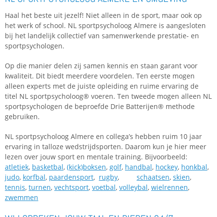
Haal het beste uit jezelf! Niet alleen in de sport, maar ook op
het werk of school. NL sportpsycholoog Almere is aangesloten
bij het landelijk collectief van samenwerkende prestatie- en
sportpsychologen.
Op die manier delen zij samen kennis en staan garant voor
kwaliteit. Dit biedt meerdere voordelen. Ten eerste mogen
alleen experts met de juiste opleiding en ruime ervaring de
titel NL sportpsycholoog® voeren. Ten tweede mogen alleen NL
sportpsychologen de beproefde Drie Batterijen® methode
gebruiken.
NL sportpsycholoog Almere en collega’s hebben ruim 10 jaar
ervaring in talloze wedstrijdsporten. Daarom kun je hier meer
lezen over jouw sport en mentale training. Bijvoorbeeld:
atletiek
,
basketbal
,
(kick)boksen
,
golf
,
handbal
,
hockey
,
honkbal
,
judo
,
korfbal
,
paardensport
,
rugby
,
schaatsen
,
skien
,
tennis
,
turnen
,
vechtsport
,
voetbal
,
volleybal
,
wielrennen
,
zwemmen