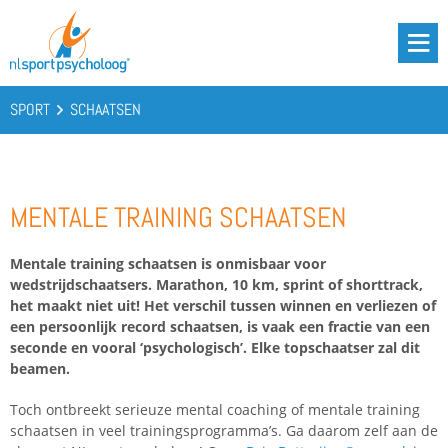
DRIE BATTERIJEN®
AANBOD
SPORT
SCHAATSEN
OVER ONS
PODCAST
MENTALE TRAINING SCHAATSEN
KENNIS
CONTACT
Mentale training schaatsen is onmisbaar voor
wedstrijdschaatsers. Marathon, 10 km, sprint of shorttrack,
het maakt niet uit! Het verschil tussen winnen en verliezen of
een persoonlijk record schaatsen, is vaak een fractie van een
BOOST YOUR BATTERIES!
seconde en vooral ‘psychologisch’. Elke topschaatser zal dit
beamen.
Toch ontbreekt serieuze mental coaching of mentale training
schaatsen in veel trainingsprogramma’s. Ga daarom zelf aan de