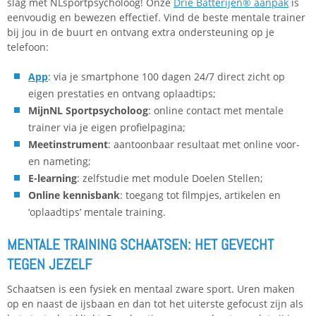
slag met NLsportpsycholoog! Onze
Drie Batterijen® aanpak
is
eenvoudig en bewezen effectief. Vind de beste mentale trainer
bij jou in de buurt en ontvang extra ondersteuning op je
telefoon:
App
: via je smartphone 100 dagen 24/7 direct zicht op
eigen prestaties en ontvang oplaadtips;
MijnNL Sportpsycholoog
: online contact met mentale
trainer via je eigen profielpagina;
Meetinstrument
: aantoonbaar resultaat met online voor-
en nameting;
E-learning
: zelfstudie met module Doelen Stellen;
Online kennisbank
: toegang tot filmpjes, artikelen en
‘oplaadtips’ mentale training.
MENTALE TRAINING SCHAATSEN: HET GEVECHT
TEGEN JEZELF
Schaatsen is een fysiek en mentaal zware sport. Uren maken
op en naast de ijsbaan en dan tot het uiterste gefocust zijn als