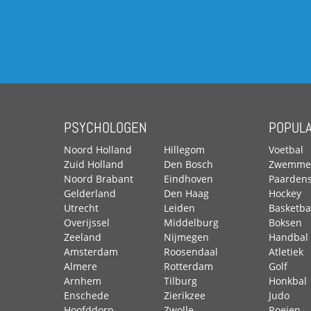
PSYCHOLOGEN
POPULA
Noord Holland
Hillegom
Voetbal
Zuid Holland
Den Bosch
Zwemme
Noord Brabant
Eindhoven
Paardens
Gelderland
Den Haag
Hockey
Utrecht
Leiden
Basketba
Overijssel
Middelburg
Boksen
Zeeland
Nijmegen
Handbal
Amsterdam
Roosendaal
Atletiek
Almere
Rotterdam
Golf
Arnhem
Tilburg
Honkbal
Enschede
Zierikzee
Judo
Hoofddorp
Zwolle
Roeien