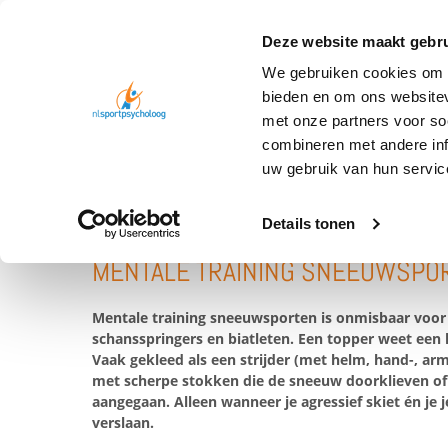
Deze website maakt gebru
We gebruiken cookies om c
bieden en om ons websitev
met onze partners voor so
combineren met andere inf
SPORT
SNEEUWSPORTEN
uw gebruik van hun servic
Details tonen
MENTALE TRAINING SNEEUWSPO
Mentale training sneeuwsporten is onmisbaar voor a
schansspringers en biatleten. Een topper weet een
Vaak gekleed als een strijder (met helm, hand-, 
met scherpe stokken die de sneeuw doorklieven of 
aangegaan. Alleen wanneer je agressief skiet én je 
verslaan.