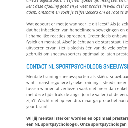
directe tegenstander heeft een goede tijd neergezet en di
kent deze afdaling goed en je weet precies in welk deel va
adem, ontspant en voelt je zelfverzekerd om de race te 
Wat gebeurt er met je wanneer je dit leest? Als je ze
dat het inbeelden van handelingen/bewegingen en de 
lichamelijke reacties oproepen. Grotendeels onbewus
fysiek en mentaal. Alsof je écht aan de start staat. H
uitvoeren ervan. Het is slechts één van de vele oefen
gebruikt om sneeuwsporters optimaal te laten prest
CONTACT NL SPORTPSYCHOLOOG SNEEUWS
Mentale training sneeuwsporten als skiën, snowboar
wint – naast reguliere fysieke training – steeds meer 
tussen winnen of verliezen vaak niet meer dan enkel
met deze tijdsdruk, de angst (om te vallen) of de ee
zijn’?. Wacht niet op een dip, maar ga pro-actief aan
your brain!
Wil jij mentaal sterker worden en optimaal prest
een NL sportpsycholoog®. Onze sportpsychologen 