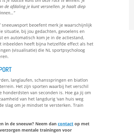
t is je laatste kans om deze race te winnen. Je
n de afdaling je kunt versnellen. Je haalt diep
winnen…”
lf sneeuwsport beoefent merk je waarschijnlijk
situatie, bij jou gedachten, gevoelens en
t en automatisch kom je in de actiestand,
et inbeelden heeft bijna hetzelfde effect als het
ingen (visualisatie) die NL sportpsycholoog
eren.
PORT
den, langlaufen, schansspringen en biatlon
terrein. Het zijn sporten waarbij het verschil
e honderdsten van seconden is. Hoe ga jij om
nzaamheid van het langdurig ‘van huis weg
 de slag om je mindset te versterken. Train
eren in de sneeuw? Neem dan
contact
op met
verzorgen mentale trainingen voor