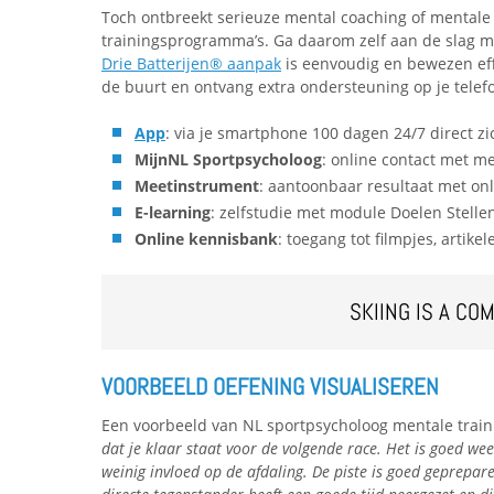
Toch ontbreekt serieuze mental coaching of mentale
trainingsprogramma’s. Ga daarom zelf aan de slag 
Drie Batterijen® aanpak
is eenvoudig en bewezen effe
de buurt en ontvang extra ondersteuning op je telef
App
: via je smartphone 100 dagen 24/7 direct zi
MijnNL Sportpsycholoog
: online contact met me
Meetinstrument
: aantoonbaar resultaat met on
E-learning
: zelfstudie met module Doelen Stelle
Online kennisbank
: toegang tot filmpjes, artike
SKIING IS A CO
VOORBEELD OEFENING VISUALISEREN
Een voorbeeld van NL sportpsycholoog mentale trai
dat je klaar staat voor de volgende race. Het is goed wee
weinig invloed op de afdaling. De piste is goed geprepare