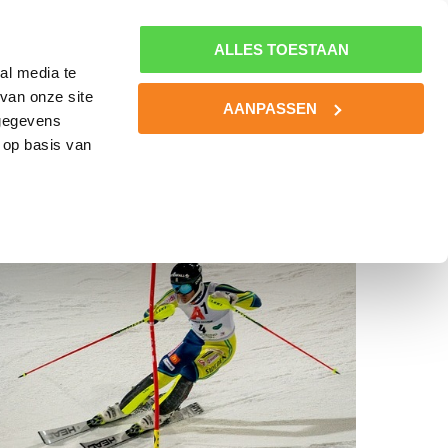
0800-MINDSET
MIJN NLSPORTPSYCHOLOOG
0800-6463738
ALLES TOESTAAN
al media te
van onze site
BOOST YOUR BATTERIES!
KENNIS
CONTACT
AANPASSEN
 gegevens
 op basis van