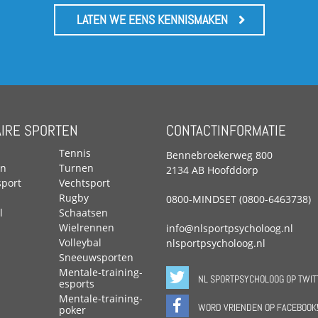
LATEN WE EENS KENNISMAKEN
IRE SPORTEN
CONTACTINFORMATIE
Tennis
Bennebroekerweg 800
n
Turnen
2134 AB Hoofddorp
port
Vechtsport
Rugby
0800-MINDSET (0800-6463738)
l
Schaatsen
Wielrennen
info@nlsportpsycholoog.nl
Volleybal
nlsportpsycholoog.nl
Sneeuwsporten
Mentale-training-
NL SPORTPSYCHOLOOG OP TWIT
esports
Mentale-training-
WORD VRIENDEN OP FACEBOOK
poker