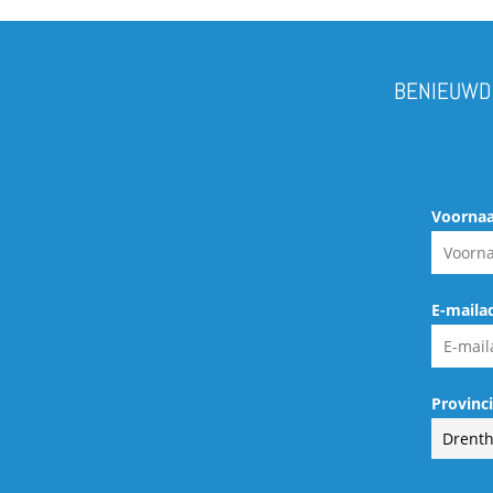
BENIEUWD 
Voorna
E-maila
Provinc