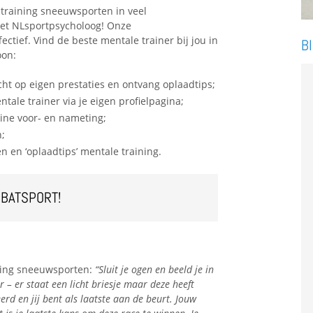
 training sneeuwsporten in veel
met NLsportpsycholoog! Onze
ctief. Vind de beste mentale trainer bij jou in
B
oon:
cht op eigen prestaties en ontvang oplaadtips;
ntale trainer via je eigen profielpagina;
line voor- en nameting;
n;
len en ‘oplaadtips’ mentale training.
MBATSPORT!
ning sneeuwsporten:
“Sluit je ogen en beeld je in
r – er staat een licht briesje maar deze heeft
erd en jij bent als laatste aan de beurt. Jouw