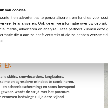
ik van cookies
ontent en advertenties te personaliseren, om functies voor soci
erkeer te analyseren. Ook delen we informatie over uw gebruik 
DRIE BATTERIJEN®
AANBOD
OVER ONS
PODCAST
cial media, adverteren en analyse. Deze partners kunnen deze
ormatie die u aan ze heeft verstrekt of die ze hebben verzameld
es.
RTEN
lle skiërs, snowboarders, langlaufers,
 kalme en agressieve mindset te combineren.
arm- en scheenbescherming) en soms bewapend
geweer, wordt de strijd met het parcours
je zenuwen bedwingt zul je deze ‘vijand’