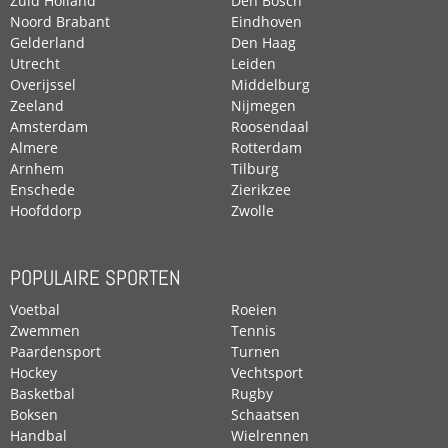
Zuid Holland
Den Bosch
Noord Brabant
Eindhoven
Gelderland
Den Haag
Utrecht
Leiden
Overijssel
Middelburg
Zeeland
Nijmegen
Amsterdam
Roosendaal
Almere
Rotterdam
Arnhem
Tilburg
Enschede
Zierikzee
Hoofddorp
Zwolle
POPULAIRE SPORTEN
Voetbal
Roeien
Zwemmen
Tennis
Paardensport
Turnen
Hockey
Vechtsport
Basketbal
Rugby
Boksen
Schaatsen
Handbal
Wielrennen