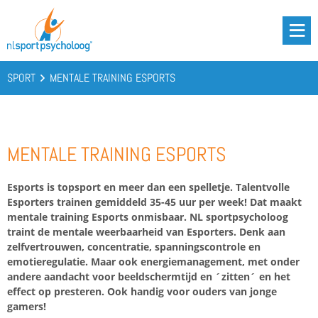
DRIE BATTERIJEN®
AANBOD
SPORT
MENTALE TRAINING ESPORTS
OVER ONS
PODCAST
MENTALE TRAINING ESPORTS
KENNIS
CONTACT
Esports is topsport en meer dan een spelletje. Talentvolle
Esporters trainen gemiddeld 35-45 uur per week! Dat maakt
mentale training Esports onmisbaar. NL sportpsycholoog
traint de mentale weerbaarheid van Esporters. Denk aan
BOOST YOUR BATTERIES!
zelfvertrouwen, concentratie, spanningscontrole en
emotieregulatie. Maar ook energiemanagement, met onder
andere aandacht voor beeldschermtijd en ´zitten´ en
het
effect o
p presteren. Ook handig voor ouders van jonge
gamers!