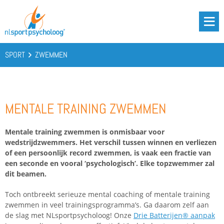
DRIE BATTERIJEN®
AANBOD
SPORT
ZWEMMEN
OVER ONS
PODCAST
MENTALE TRAINING ZWEMMEN
KENNIS
CONTACT
Mentale training zwemmen is onmisbaar voor
wedstrijdzwemmers. Het verschil tussen winnen en verliezen
of een persoonlijk record zwemmen, is vaak een fractie van
een seconde en vooral ‘psychologisch’. Elke topzwemmer zal
BOOST YOUR BATTERIES!
dit beamen.
Toch ontbreekt serieuze mental coaching of mentale training
zwemmen in veel trainingsprogramma’s. Ga daarom zelf aan
de slag met NLsportpsycholoog! Onze
Drie Batterijen® aanpak