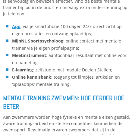
is eenvoudig en bewezen effectief. Vind de beste mentale
trainer bij jou in de buurt en ontvang extra ondersteuning op
je telefoon:
App
: via je smartphone 100 dagen 24/7 direct zicht op
eigen prestaties en ontvang oplaadtips;
MijnNL Sportpsycholoog
: online contact met mentale
trainer via je eigen profielpagina;
Meetinstrument
: aantoonbaar resultaat met online voor-
en nameting;
E-learning
: zelfstudie met module Doelen Stellen;
Online kennisbank
: toegang tot filmpjes, artikelen en
‘oplaadtips’ mentale training.
MENTALE TRAINING ZWEMMEN: HOE EERDER HOE
BETER
Aan zwemmers worden hoge fysieke en mentale eisen gesteld.
Zware trainingsarbeid en sterke competities kenmerken de
zwemsport. Regelmatig ervaren zwemmers dat zij in de