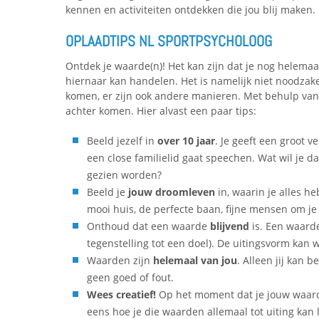
kennen en activiteiten ontdekken die jou blij maken.
OPLAADTIPS NL SPORTPSYCHOLOOG
Ontdek je waarde(n)! Het kan zijn dat je nog helemaa
hiernaar kan handelen. Het is namelijk niet noodzake
komen, er zijn ook andere manieren. Met behulp van
achter komen. Hier alvast een paar tips:
Beeld jezelf in
over 10 jaar
. Je geeft een groot v
een close familielid gaat speechen. Wat wil je da
gezien worden?
Beeld je
jouw droomleven
in, waarin je alles h
mooi huis, de perfecte baan, fijne mensen om je 
Onthoud dat een waarde
blijvend
is. Een waarde
tegenstelling tot een doel). De uitingsvorm kan we
Waarden zijn
helemaal van jou
. Alleen jij kan b
geen goed of fout.
Wees creatief!
Op het moment dat je jouw waard
eens hoe je die waarden allemaal tot uiting kan 