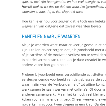
sporten met zijn teamgenoten en hoe veel energie en vold
Hieruit maken we dus op dat zijn waarden ‘gezondheid, v
waarden ervaart hij in één klap niet meer.
Hoe kan je er nou voor zorgen dat je toch een beteken
wegvallen van datgene dat zoveel waarden bevat?
HANDELEN NAAR JE WAARDEN
Als je je waarden weet, maar er voor je gevoel niet 
zijn. Dit kan ervoor zorgen dat je bijvoorbeeld merkt d
of je carrière, of de motivatie verliest om te revalid
in allerlei vormen kan uiten. Als je daar creatief in w
andere zaken kan gaan halen.
Probeer bijvoorbeeld eens verschillende activiteiten
eerdergenoemde voorbeeld van de geblesseerde spor
waarin zijn waarde “verbondenheid” tot uiting komt. 
werk samen te gaan werken met collega’s. Of door vri
anderen samenwerkt. Maar het kan ook veel kleiner;
koken voor zijn vriendengroep. Of een weekendje weg 
nog erkenning voor, twee vliegen in één klap. Op die