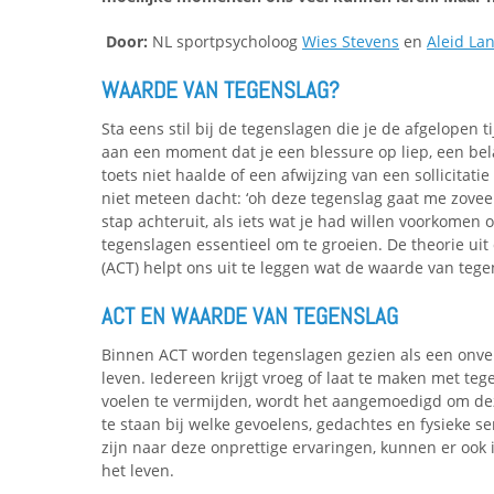
Door:
NL sportpsycholoog
Wies Stevens
en
Aleid La
WAARDE VAN TEGENSLAG?
Sta eens stil bij de tegenslagen die je de afgelopen 
aan een moment dat je een blessure op liep, een bela
toets niet haalde of een afwijzing van een sollicitati
niet meteen dacht: ‘oh deze tegenslag gaat me zoveel 
stap achteruit, als iets wat je had willen voorkomen o
tegenslagen essentieel om te groeien. De theorie u
(ACT) helpt ons uit te leggen wat de waarde van tegen
ACT EN WAARDE VAN TEGENSLAG
Binnen ACT worden tegenslagen gezien als een onver
leven. Iedereen krijgt vroeg of laat te maken met teg
voelen te vermijden, wordt het aangemoedigd om deze
te staan bij welke gevoelens, gedachtes en fysieke se
zijn naar deze onprettige ervaringen, kunnen er ook i
het leven.