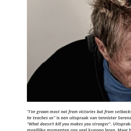
“I’ve grown most not from victories but from setbacks
he teaches us”
is een uitspraak van tennister Seren
“What doesn’t kill you makes you stronger”
. Uitspra
moeilijke momenten ons veel kunnen leren. Maar 