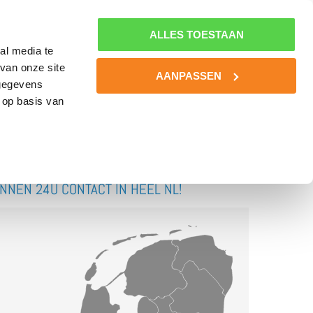
0800-MINDSET
MIJN NLSPORTPSYCHOLOOG
0800-6463738
ALLES TOESTAAN
al media te
van onze site
BOOST YOUR BATTERIES!
KENNIS
CONTACT
AANPASSEN
 gegevens
 op basis van
INNEN 24U CONTACT IN HEEL NL!