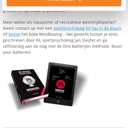
technologie (een app) en subjectieve input toch nuttig zijn
om
gezond en optimaal te presteren!
Meer weten als topsporter of recreatieve wedstrijdsporter?
Neem contact op met een
sportpsycholoog bij jou in de buurt
.
Of
bestel
het boek Mindboxing – Het gevecht tussen je oren,
geschreven door NL sportpsycholoog Jan Sleijfer en ga
zelfstandig aan de slag met de Drie Batterijen methode. Boost
your batteries!