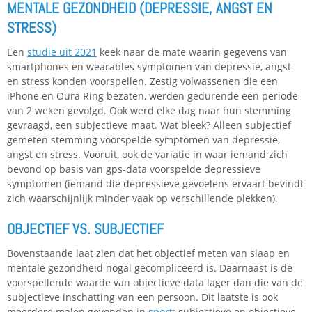
MENTALE GEZONDHEID (DEPRESSIE, ANGST EN
STRESS)
Een
studie uit 2021
keek naar de mate waarin gegevens van
smartphones en wearables symptomen van depressie, angst
en stress konden voorspellen. Zestig volwassenen die een
iPhone en Oura Ring bezaten, werden gedurende een periode
van 2 weken gevolgd. Ook werd elke dag naar hun stemming
gevraagd, een subjectieve maat. Wat bleek? Alleen subjectief
gemeten stemming voorspelde symptomen van depressie,
angst en stress. Vooruit, ook de variatie in waar iemand zich
bevond op basis van gps-data voorspelde depressieve
symptomen (iemand die depressieve gevoelens ervaart bevindt
zich waarschijnlijk minder vaak op verschillende plekken).
OBJECTIEF VS. SUBJECTIEF
Bovenstaande laat zien dat het objectief meten van slaap en
mentale gezondheid nogal gecompliceerd is. Daarnaast is de
voorspellende waarde van objectieve data lager dan die van de
subjectieve inschatting van een persoon. Dit laatste is ook
meerdere malen gevonden in
sport
: subjectieve en objectieve