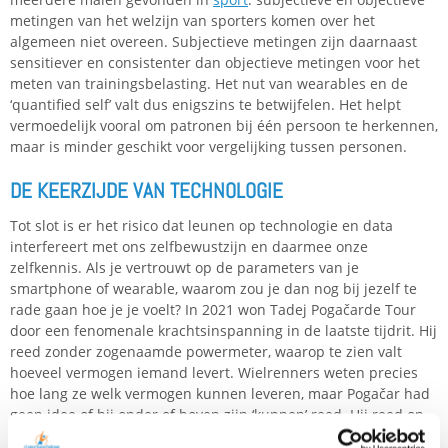
metingen van het welzijn van sporters komen over het
algemeen niet overeen. Subjectieve metingen zijn daarnaast
sensitiever en consistenter dan objectieve metingen voor het
meten van trainingsbelasting. Het nut van wearables en de
‘quantified self’ valt dus enigszins te betwijfelen. Het helpt
vermoedelijk vooral om patronen bij één persoon te herkennen,
maar is minder geschikt voor vergelijking tussen personen.
DE KEERZIJDE VAN TECHNOLOGIE
Tot slot is er het risico dat leunen op technologie en data
interfereert met ons zelfbewustzijn en daarmee onze
zelfkennis. Als je vertrouwt op de parameters van je
smartphone of wearable, waarom zou je dan nog bij jezelf te
rade gaan hoe je je voelt? In 2021 won Tadej Pogačarde Tour
door een fenomenale krachtsinspanning in de laatste tijdrit. Hij
reed zonder zogenaamde powermeter, waarop te zien valt
hoeveel vermogen iemand levert. Wielrenners weten precies
hoe lang ze welk vermogen kunnen leveren, maar Pogačar had
geen idee of hij onder of boven zijn ‘kunnen’ reed. Hij reed op
gevoel. En daardoor mogelijk harder dan hij voor mogelijk had