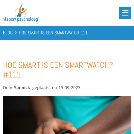
DRIE BATTERIJEN®
AANBOD
BLOG
HOE SMART IS EEN SMARTWATCH 111
OVER ONS
PODCAST
HOE SMART IS EEN SMARTWATCH?
KENNIS
#111
CONTACT
Door
Yannick
, geplaatst op 19-09-2023
BOOST YOUR BATTERIES!