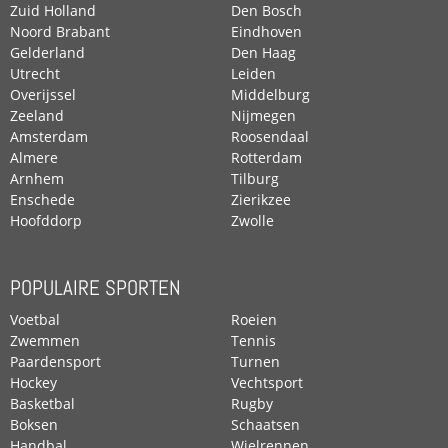
Zuid Holland
Den Bosch
Noord Brabant
Eindhoven
Gelderland
Den Haag
Utrecht
Leiden
Overijssel
Middelburg
Zeeland
Nijmegen
Amsterdam
Roosendaal
Almere
Rotterdam
Arnhem
Tilburg
Enschede
Zierikzee
Hoofddorp
Zwolle
POPULAIRE SPORTEN
Voetbal
Roeien
Zwemmen
Tennis
Paardensport
Turnen
Hockey
Vechtsport
Basketbal
Rugby
Boksen
Schaatsen
Handbal
Wielrennen