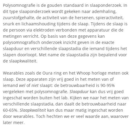
Polysomnografie is de gouden standaard in slaaponderzoek. In
dit type slaaponderzoek wordt gekeken naar ademhaling,
zuurstofgehalte, de activiteit van de hersenen, spieractiviteit,
snurk en lichaamshouding tijdens de slaap. Tijdens de slaap is
de persoon via elektroden verbonden met apparatuur die de
metingen verricht. Op basis van deze gegevens kan
polysomnografisch onderzoek inzicht geven in de exacte
slaapduur en verschillende slaapstadia die iemand tijdens het
slapen doorloopt. Met name de slaapstadia zijn bepalend voor
de slaapkwaliteit.
Wearables zoals de Oura ring en het Whoop horloge meten ook
slaap. Deze apparaten zijn vrij goed in het meten van of
iemand
wel
of
niet
slaapt: de betrouwbaarheid is 90-95%
vergeleken met polysomnografie.
Slaapduur
kan dus vrij goed
ingeschat worden buiten het lab. Kijken we naar het meten van
verschillende slaapstadia, dan daalt de betrouwbaarheid naar
60-65%.
Slaapkwaliteit
kan dus maar matig ingeschat worden
door wearables. Toch hechten we er veel waarde aan, waarover
later meer.