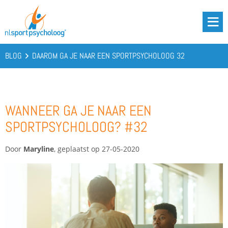
DRIE BATTERIJEN®
AANBOD
BLOG
DAAROM GA JE NAAR EEN SPORTPSYCHOLOOG 32
OVER ONS
PODCAST
WANNEER GA JE NAAR EEN
KENNIS
SPORTPSYCHOLOOG? #32
CONTACT
Door
Maryline
, geplaatst op 27-05-2020
BOOST YOUR BATTERIES!