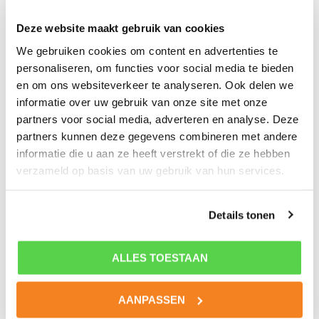
OPLAADTIP NL SPORTPSYCHOLOOG: DE WEG NAAR
Deze website maakt gebruik van cookies
OPTIMALE PRESTATIE
We gebruiken cookies om content en advertenties te
personaliseren, om functies voor social media te bieden
Een sportpsycholoog kan je dus begeleiden op weg naar jouw
en om ons websiteverkeer te analyseren. Ook delen we
optimale prestatie. Je krijgt informatie en tools aangereikt
waarmee je aan de slag kunt gaan. Die toepassing doe je zelf.
informatie over uw gebruik van onze site met onze
Dit werkt hetzelfde als bij fysiek trainen. Je kunt een
partners voor social media, adverteren en analyse. Deze
trainingsschema, de benodigde apparaten en informatie over
partners kunnen deze gegevens combineren met andere
de juiste voeding krijgen, en daarmee moet je zelf aan de slag
informatie die u aan ze heeft verstrekt of die ze hebben
gaan om daadwerkelijk fitter te worden!
verzameld op basis van uw gebruik van hun services.
Wil jij werken aan je mentale vaardigheden? Bij
NLsportpsycholoog
ben je van harte welkom. Een
Details tonen
NLsportpsycholoog bij jou in de buurt helpt je graag op weg
naar jouw optimale prestatie. Je kunt ook eerst gratis de
Drie Batterijen® test
online invullen of de Drie Batterijen® app
ALLES TOESTAAN
op je telefoon installeren (
Android
of
iPhone
). Leestip: het
boek Mindboxing
van NL sportpsycholoog Jan Sleijfer, met 76
tips en 24 ondersteunende filmpjes.
AANPASSEN