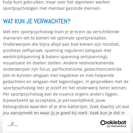
hulp kunt gebruiken, maar over het algemeen werken
sportpsychologen met mentaal gezonde mensen.
WAT KUN JE VERWACHTEN?
Met een sportpsycholoog train je je brein op verschillende
manieren om te komen tot optimale sportprestaties.
Onderwerpen die bijna altijd aan bod komen zijn mindset,
positieve zelfspraak, spanning reguleren (omgaan met
wedstrijdspanning & balans spanning-ontspanning),
visualisatie en doelen stellen. Andere veelvoorkomende
onderwerpen zijn focus, perfectionisme, gedachtencontrole
(om te kunnen omgaan met negatieve en niet-helpende
gedachten) en omgaan met tegenslagen. In gesprekken met de
sportpsycholoog leer je jezelf en het onderwerp beter kennen.
Per sportpsycholoog kan de nuance ergens anders liggen,
bijvoorbeeld op acceptatie, je persoonlijkheid, jouw
belangrijkste waarden of je drie batterijen. Zoek daarbij uit wat
jou aanspreekt en waar jij je goed bij voelt. Vaak kun je dat in
een telefonische kennismaking al wel merken. Bij de meeste
sportpsychologen is zo’n kort telefoongesprek gratis en
vrijblijvend.