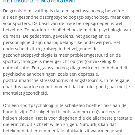
HET GROOTSTE MISVERSTAND
De grootste misvatting is dat een sportpsycholoog hetzelfde is
als een gezondheidszorgpsycholoog (gz-psycholoog), maar dan
voor sporters. De basis van de twee beroepsgroepen is wel
hetzelfde. Ze houden zich allebei bezig met de psychologie van
de mens. De gedachten, gevoelens, het gedrag en de
persoonlijkheid zijn daarbij belangrijke onderwerpen. Het
onderscheid zit ‘m grofweg in het volgende: de
gezondheidspsychologie is meer probleemgestuurd en de
sportpsychologie is meer gericht op (zelf)ontwikkeling &
optimalisatie. Een gz-psycholoog diagnosticeert en behandelt
psychische aandoeningen, zoals een depressie,
posttraumatische stressstoornis of angststoornis. In feite ga je
daar dus naartoe op het moment dat het niet goed gaat met je
(mentale) gezondheid.
Om een sportpsycholoog in te schakelen hoeft er niks aan de
hand te zijn. Dit vakgebied is ontstaan om (top)sporters te
helpen bloeien. Het is voor diegenen die de allerbeste prestatie
die erin zit, uit zichzelf willen krijgen. Natuurlijk kan dat
betekenen dat er een mentale blokkade zit waarmee je wat