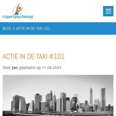
DRIE BATTERIJEN®
AANBOD
BLOG
ACTIE IN DE TAXI 101
OVER ONS
PODCAST
ACTIE IN DE TAXI #101
KENNIS
Door
Jan
, geplaatst op 11-04-2023
CONTACT
BOOST YOUR BATTERIES!