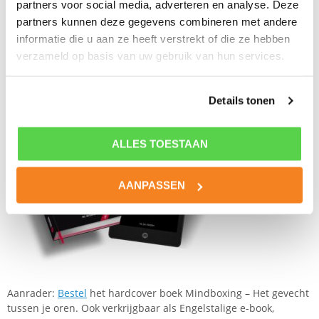
dat je ook echt de tijd neemt om lichaam en geest rust te
partners voor social media, adverteren en analyse. Deze
gunnen.
partners kunnen deze gegevens combineren met andere
informatie die u aan ze heeft verstrekt of die ze hebben
Heb je het gevoel dat je niet tot actie in de taxi komt? Neem
verzameld op basis van uw gebruik van hun services.
dan gerust
contact
op met een NL sportpsycholoog die jou
hierbij kan helpen! Onze sportpsychologen verzorgen
mentale trainingen voor individuele sporters en ook voor
Details tonen
(top-)teams. In heel Nederland en wereldwijd ONLINE.
ALLES TOESTAAN
AANPASSEN
Aanrader:
Bestel
het hardcover boek Mindboxing – Het gevecht
tussen je oren. Ook verkrijgbaar als Engelstalige e-book,