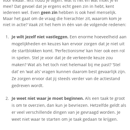
voor elkaar. Iets houd je tegen. Wat is het en wat moet je er
mee? Dat gevoel dat je ergens echt geen zin in hebt, kent
iedereen wel. Even
geen zin
hebben is ook heel menselijk.
Maar het gaat om de vraag die hierachter zit, waarom kom je
niet in actie? Vaak zit het hem in één van de volgende redenen:
Je wilt jezelf niet vastleggen.
Een enorme hoeveelheid aan
mogelijkheden en keuzes kan ervoor zorgen dat je niet uit
de startblokken komt. ‘Perfectionisme’ kan hier ook een rol
in spelen. Stel je voor dat je de verkeerde keuze zou
maken? Wat als het toch niet helemaal bij me past? ‘Stel
dat’ en ‘wat als’ vragen kunnen daarom best gevaarlijk zijn.
Ze zorgen ervoor dat jij steeds verder van de actiestand
gedreven wordt.
Je weet niet waar je moet beginnen.
Als een taak te groot
is om te overzien, dan kun je bevriezen. Hetzelfde geldt als
er veel verschillende dingen van je gevraagd worden. Je
weet niet waar te starten om je taak gedaan te krijgen.