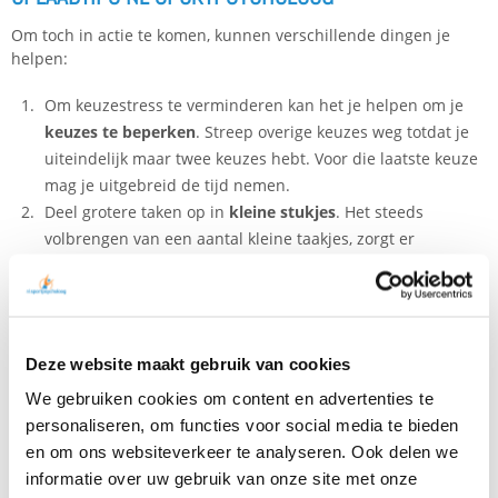
Om toch in actie te komen, kunnen verschillende dingen je
helpen:
Om keuzestress te verminderen kan het je helpen om je
keuzes te beperken
. Streep overige keuzes weg totdat je
uiteindelijk maar twee keuzes hebt. Voor die laatste keuze
mag je uitgebreid de tijd nemen.
Deel grotere taken op in
kleine stukjes
. Het steeds
volbrengen van een aantal kleine taakjes, zorgt er
uiteindelijk voor dat je je realiseert dat je steeds meer
richting het eindresultaat werkt. Wanneer je eenmaal in de
postieve vibe van kleine taakjes opvolgen zit en
succeservaring opdoet, wordt het ook steeds gemakkelijker
Deze website maakt gebruik van cookies
om dit vol te blijven houden.
Luister naar je lichaam
en geef slaap prioriteit. We
We gebruiken cookies om content en advertenties te
hebben inmiddels zoveel prikkels om ons heen, die zorgen
personaliseren, om functies voor social media te bieden
dat we soms handelen naar een onuitputtelijke lichaam en
en om ons websiteverkeer te analyseren. Ook delen we
geest. Zo werkt het nu eenmaal niet, dus zorg er ook voor
informatie over uw gebruik van onze site met onze