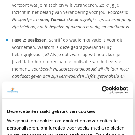
vertoont wat je misschien wilt veranderen. Zo krijg je
inzicht in het belang van verandering voor jou.
Voorbeeld:
NL sportpsycholoog
Yannick
checkt dagelijks zijn schermtijd op
zijn telefoon, om te bepalen of minderen nodig en haalbaar is.
Fase 2: Beslissen.
Schrijf op wat je motivatie is voor dit
voornemen. Waarom is deze gedragsverandering
belangrijk voor je? Als je dat zwart-op-wit hebt, kun je
jezelf later herinneren aan je motivatie van het eerste
moment.
Voorbeeld: NL sportpsycholoog
Ad
wil dit jaar meer
aandacht geven aan zijn kernwaarden liefde, gezondheid en
natuur. Op reis gaan met de camper is voor hem de manier om
dit te doen.
Fase 3: Voorbereiden.
Overbrug de zogenaamde
‘intention-behavior gap’, maak van je voornemen een
Deze website maakt gebruik van cookies
haalbaar actieplan. Dit doe je met behulp van
We gebruiken cookies om content en advertenties te
implementatie-intenties, oftewel als-dan plannen.
personaliseren, om functies voor social media te bieden
Voorbeeld: Ik – NL sportpsycholoog
Katja
– maak van mijn