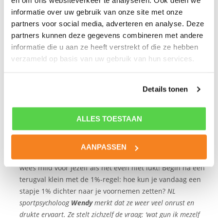
en om ons websiteverkeer te analyseren. Ook delen we
doel een plan: “Als ik ’s avonds thee zet, dan breek ik in de
informatie over uw gebruik van onze site met onze
keuken alvast één blokje pure chocolade af en neem dat mee
partners voor social media, adverteren en analyse. Deze
naar de woonkamer (in plaats van de hele reep).”
partners kunnen deze gegevens combineren met andere
informatie die u aan ze heeft verstrekt of die ze hebben
Fase 4: Actie ondernemen.
Nieuw gedrag aanleren kost
verzameld op basis van uw gebruik van hun services.
vooral in het begin veel energie. Daarom, zet zoveel
mogelijk hulpbronnen en opladers in. Zoals steun van
anderen of reminders die je helpen herinneren aan je
Details tonen
doel.
NL sportpsycholoog
Lex
bepaalt welke tools hem kunnen
helpen voor meer structuur. Wat werkt voor hem het best, een
ALLES TOESTAAN
digitale planner of een papieren agenda?
Fase 5: Doorzetten.
Heb geen alles-of-niets mentaliteit,
AANPASSEN
terugvalmomenten horen bij gedragsverandering. Dus
wees mild voor jezelf als het even niet lukt! Begin na een
terugval klein met de 1%-regel: hoe kun je vandaag een
stapje 1% dichter naar je voornemen zetten?
NL
sportpsycholoog
Wendy
merkt dat ze weer veel onrust en
drukte ervaart. Ze stelt zichzelf de vraag: ‘wat gun ik mezelf