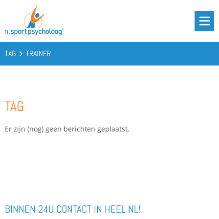
DRIE BATTERIJEN®
AANBOD
TAG
TRAINER
OVER ONS
PODCAST
TAG
KENNIS
CONTACT
Er zijn (nog) geen berichten geplaatst.
BOOST YOUR BATTERIES!
BINNEN 24U CONTACT IN HEEL NL!