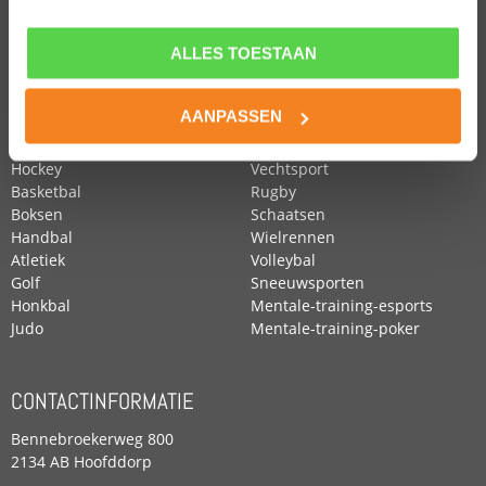
ALLES TOESTAAN
POPULAIRE SPORTEN
Voetbal
Roeien
AANPASSEN
Zwemmen
Tennis
Paardensport
Turnen
Hockey
Vechtsport
Basketbal
Rugby
Boksen
Schaatsen
Handbal
Wielrennen
Atletiek
Volleybal
Golf
Sneeuwsporten
Honkbal
Mentale-training-esports
Judo
Mentale-training-poker
CONTACTINFORMATIE
Bennebroekerweg 800
2134 AB Hoofddorp