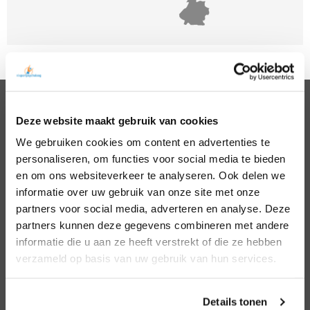
Deze website maakt gebruik van cookies
PSYCHOLOGEN
We gebruiken cookies om content en advertenties te
Noord Holland
Hillegom
personaliseren, om functies voor social media te bieden
Zuid Holland
Den Bosch
Noord Brabant
Eindhoven
en om ons websiteverkeer te analyseren. Ook delen we
Gelderland
Den Haag
informatie over uw gebruik van onze site met onze
Utrecht
Leiden
partners voor social media, adverteren en analyse. Deze
Overijssel
Middelburg
partners kunnen deze gegevens combineren met andere
Zeeland
Nijmegen
informatie die u aan ze heeft verstrekt of die ze hebben
Amsterdam
Roosendaal
verzameld op basis van uw gebruik van hun services.
Almere
Rotterdam
Arnhem
Tilburg
Enschede
Zierikzee
Details tonen
Hoofddorp
Zwolle