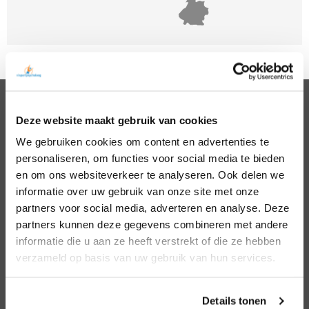
Deze website maakt gebruik van cookies
PSYCHOLOGEN
We gebruiken cookies om content en advertenties te
Noord Holland
Hillegom
personaliseren, om functies voor social media te bieden
Zuid Holland
Den Bosch
Noord Brabant
Eindhoven
en om ons websiteverkeer te analyseren. Ook delen we
Gelderland
Den Haag
informatie over uw gebruik van onze site met onze
Utrecht
Leiden
partners voor social media, adverteren en analyse. Deze
Overijssel
Middelburg
partners kunnen deze gegevens combineren met andere
Zeeland
Nijmegen
informatie die u aan ze heeft verstrekt of die ze hebben
Amsterdam
Roosendaal
verzameld op basis van uw gebruik van hun services.
Almere
Rotterdam
Arnhem
Tilburg
Enschede
Zierikzee
Details tonen
Hoofddorp
Zwolle