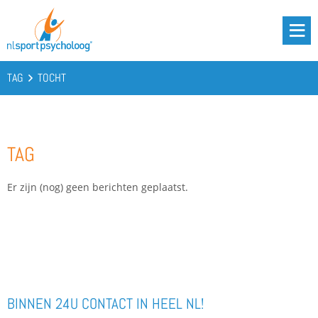
DRIE BATTERIJEN®
AANBOD
TAG
TOCHT
OVER ONS
PODCAST
TAG
KENNIS
CONTACT
Er zijn (nog) geen berichten geplaatst.
BOOST YOUR BATTERIES!
BINNEN 24U CONTACT IN HEEL NL!