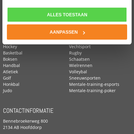
ALLES TOESTAAN
POPULAIRE SPORTEN
Voetbal
Roeien
AANPASSEN
Zwemmen
Tennis
Paardensport
Turnen
Hockey
Vechtsport
Basketbal
Rugby
Boksen
Schaatsen
Handbal
Wielrennen
Atletiek
Volleybal
Golf
Sneeuwsporten
Honkbal
Mentale-training-esports
Judo
Mentale-training-poker
CONTACTINFORMATIE
Bennebroekerweg 800
2134 AB Hoofddorp