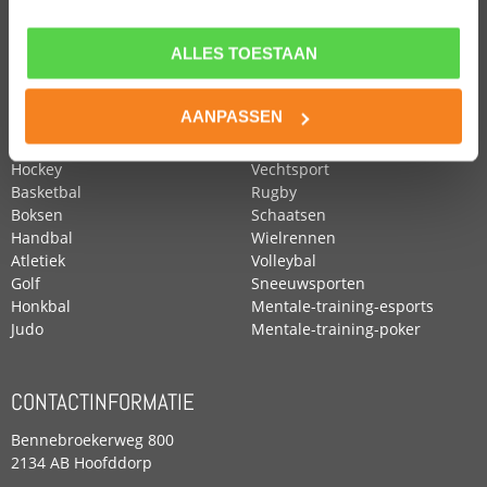
ALLES TOESTAAN
POPULAIRE SPORTEN
Voetbal
Roeien
AANPASSEN
Zwemmen
Tennis
Paardensport
Turnen
Hockey
Vechtsport
Basketbal
Rugby
Boksen
Schaatsen
Handbal
Wielrennen
Atletiek
Volleybal
Golf
Sneeuwsporten
Honkbal
Mentale-training-esports
Judo
Mentale-training-poker
CONTACTINFORMATIE
Bennebroekerweg 800
2134 AB Hoofddorp