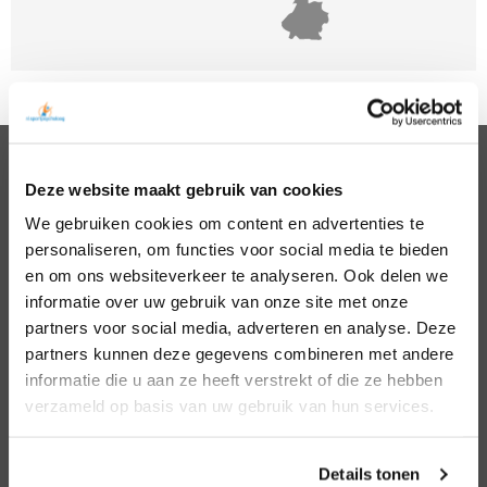
Deze website maakt gebruik van cookies
PSYCHOLOGEN
We gebruiken cookies om content en advertenties te
Noord Holland
Hillegom
personaliseren, om functies voor social media te bieden
Zuid Holland
Den Bosch
Noord Brabant
Eindhoven
en om ons websiteverkeer te analyseren. Ook delen we
Gelderland
Den Haag
informatie over uw gebruik van onze site met onze
Utrecht
Leiden
partners voor social media, adverteren en analyse. Deze
Overijssel
Middelburg
partners kunnen deze gegevens combineren met andere
Zeeland
Nijmegen
informatie die u aan ze heeft verstrekt of die ze hebben
Amsterdam
Roosendaal
verzameld op basis van uw gebruik van hun services.
Almere
Rotterdam
Arnhem
Tilburg
Enschede
Zierikzee
Details tonen
Hoofddorp
Zwolle