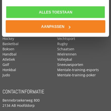
ALLES TOESTAAN
POPULAIRE SPORTEN
Voetbal
Roeien
AANPASSEN
Zwemmen
Tennis
Paardensport
Turnen
Hockey
Vechtsport
Basketbal
Rugby
Boksen
Schaatsen
Handbal
Wielrennen
Atletiek
Volleybal
Golf
Sneeuwsporten
Honkbal
Mentale-training-esports
Judo
Mentale-training-poker
CONTACTINFORMATIE
Bennebroekerweg 800
2134 AB Hoofddorp