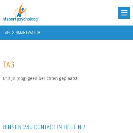
DRIE BATTERIJEN®
AANBOD
TAG
SMARTWATCH
OVER ONS
PODCAST
TAG
KENNIS
CONTACT
Er zijn (nog) geen berichten geplaatst.
BOOST YOUR BATTERIES!
BINNEN 24U CONTACT IN HEEL NL!