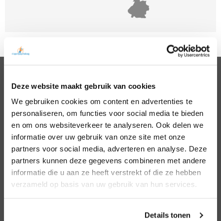
Deze website maakt gebruik van cookies
PSYCHOLOGEN
We gebruiken cookies om content en advertenties te
Noord Holland
Hillegom
personaliseren, om functies voor social media te bieden
Zuid Holland
Den Bosch
Noord Brabant
Eindhoven
en om ons websiteverkeer te analyseren. Ook delen we
Gelderland
Den Haag
informatie over uw gebruik van onze site met onze
Utrecht
Leiden
partners voor social media, adverteren en analyse. Deze
Overijssel
Middelburg
partners kunnen deze gegevens combineren met andere
Zeeland
Nijmegen
informatie die u aan ze heeft verstrekt of die ze hebben
Amsterdam
Roosendaal
verzameld op basis van uw gebruik van hun services.
Almere
Rotterdam
Arnhem
Tilburg
Enschede
Zierikzee
Details tonen
Hoofddorp
Zwolle