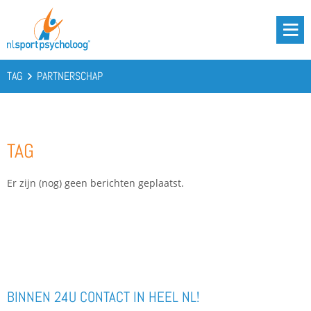
DRIE BATTERIJEN®
AANBOD
TAG
PARTNERSCHAP
OVER ONS
PODCAST
TAG
KENNIS
CONTACT
Er zijn (nog) geen berichten geplaatst.
BOOST YOUR BATTERIES!
BINNEN 24U CONTACT IN HEEL NL!