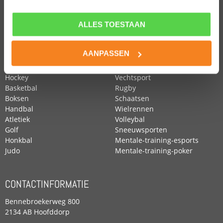
ALLES TOESTAAN
POPULAIRE SPORTEN
Voetbal
Roeien
AANPASSEN
Zwemmen
Tennis
Paardensport
Turnen
Hockey
Vechtsport
Basketbal
Rugby
Boksen
Schaatsen
Handbal
Wielrennen
Atletiek
Volleybal
Golf
Sneeuwsporten
Honkbal
Mentale-training-esports
Judo
Mentale-training-poker
CONTACTINFORMATIE
Bennebroekerweg 800
2134 AB Hoofddorp