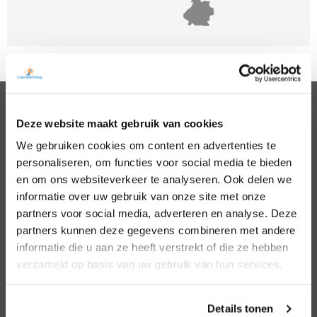
Deze website maakt gebruik van cookies
PSYCHOLOGEN
We gebruiken cookies om content en advertenties te
Noord Holland
Hillegom
personaliseren, om functies voor social media te bieden
Zuid Holland
Den Bosch
Noord Brabant
Eindhoven
en om ons websiteverkeer te analyseren. Ook delen we
Gelderland
Den Haag
informatie over uw gebruik van onze site met onze
Utrecht
Leiden
partners voor social media, adverteren en analyse. Deze
Overijssel
Middelburg
partners kunnen deze gegevens combineren met andere
Zeeland
Nijmegen
informatie die u aan ze heeft verstrekt of die ze hebben
Amsterdam
Roosendaal
verzameld op basis van uw gebruik van hun services.
Almere
Rotterdam
Arnhem
Tilburg
Enschede
Zierikzee
Details tonen
Hoofddorp
Zwolle