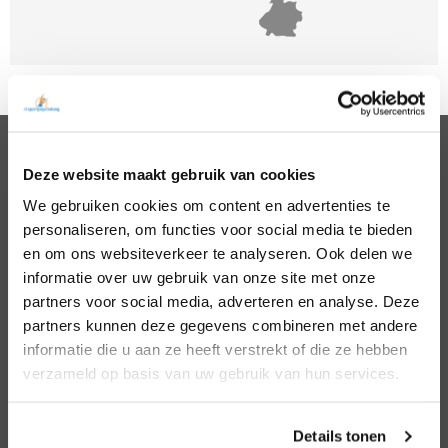
Deze website maakt gebruik van cookies
PSYCHOLOGEN
We gebruiken cookies om content en advertenties te
Noord Holland
Hillegom
personaliseren, om functies voor social media te bieden
Zuid Holland
Den Bosch
Noord Brabant
Eindhoven
en om ons websiteverkeer te analyseren. Ook delen we
Gelderland
Den Haag
informatie over uw gebruik van onze site met onze
Utrecht
Leiden
partners voor social media, adverteren en analyse. Deze
Overijssel
Middelburg
partners kunnen deze gegevens combineren met andere
Zeeland
Nijmegen
informatie die u aan ze heeft verstrekt of die ze hebben
Amsterdam
Roosendaal
verzameld op basis van uw gebruik van hun services.
Almere
Rotterdam
Arnhem
Tilburg
Enschede
Zierikzee
Details tonen
Hoofddorp
Zwolle