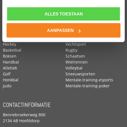
ALLES TOESTAAN
POPULAIRE SPORTEN
Voetbal
Roeien
AANPASSEN
Zwemmen
Tennis
Paardensport
Turnen
Hockey
Vechtsport
Basketbal
Rugby
Boksen
Schaatsen
Handbal
Wielrennen
Atletiek
Volleybal
Golf
Sneeuwsporten
Honkbal
Mentale-training-esports
Judo
Mentale-training-poker
CONTACTINFORMATIE
Bennebroekerweg 800
2134 AB Hoofddorp