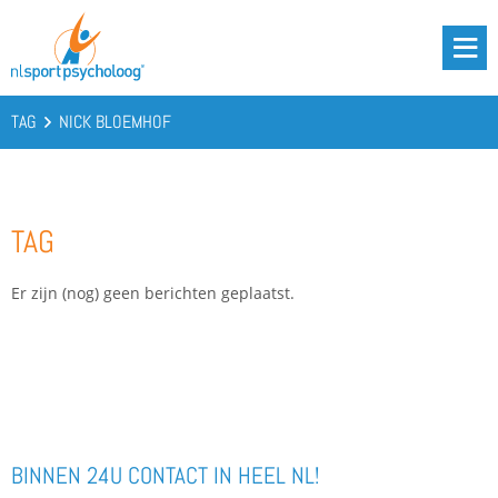
DRIE BATTERIJEN®
AANBOD
TAG
NICK BLOEMHOF
OVER ONS
PODCAST
TAG
KENNIS
CONTACT
Er zijn (nog) geen berichten geplaatst.
BOOST YOUR BATTERIES!
BINNEN 24U CONTACT IN HEEL NL!