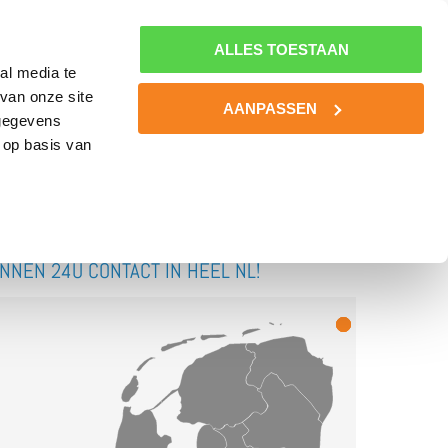
0800-MINDSET
MIJN NLSPORTPSYCHOLOOG
0800-6463738
ALLES TOESTAAN
al media te
van onze site
BOOST YOUR BATTERIES!
KENNIS
CONTACT
AANPASSEN
 gegevens
 op basis van
INNEN 24U CONTACT IN HEEL NL!