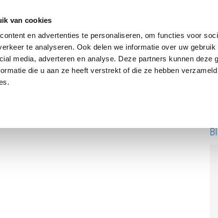
ik van cookies
ontent en advertenties te personaliseren, om functies voor soci
erkeer te analyseren. Ook delen we informatie over uw gebruik 
DRIE BATTERIJEN®
AANBOD
OVER ONS
PODCAST
cial media, adverteren en analyse. Deze partners kunnen deze
ormatie die u aan ze heeft verstrekt of die ze hebben verzameld
es.
B