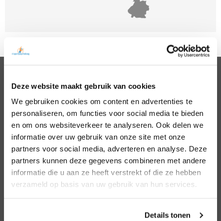
Deze website maakt gebruik van cookies
PSYCHOLOGEN
We gebruiken cookies om content en advertenties te
Noord Holland
Hillegom
personaliseren, om functies voor social media te bieden
Zuid Holland
Den Bosch
Noord Brabant
Eindhoven
en om ons websiteverkeer te analyseren. Ook delen we
Gelderland
Den Haag
informatie over uw gebruik van onze site met onze
Utrecht
Leiden
partners voor social media, adverteren en analyse. Deze
Overijssel
Middelburg
partners kunnen deze gegevens combineren met andere
Zeeland
Nijmegen
informatie die u aan ze heeft verstrekt of die ze hebben
Amsterdam
Roosendaal
verzameld op basis van uw gebruik van hun services.
Almere
Rotterdam
Arnhem
Tilburg
Enschede
Zierikzee
Details tonen
Hoofddorp
Zwolle