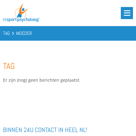
DRIE BATTERIJEN®
AANBOD
TAG
MOEDER
OVER ONS
PODCAST
TAG
KENNIS
CONTACT
Er zijn (nog) geen berichten geplaatst.
BOOST YOUR BATTERIES!
BINNEN 24U CONTACT IN HEEL NL!