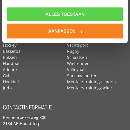
ALLES TOESTAAN
POPULAIRE SPORTEN
Voetbal
Roeien
AANPASSEN
Zwemmen
Tennis
Paardensport
Turnen
Hockey
Vechtsport
Basketbal
Rugby
Boksen
Schaatsen
Handbal
Wielrennen
Atletiek
Volleybal
Golf
Sneeuwsporten
Honkbal
Mentale-training-esports
Judo
Mentale-training-poker
CONTACTINFORMATIE
Bennebroekerweg 800
2134 AB Hoofddorp