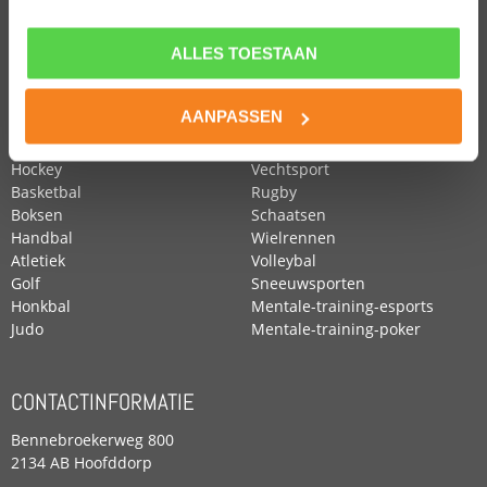
ALLES TOESTAAN
POPULAIRE SPORTEN
Voetbal
Roeien
AANPASSEN
Zwemmen
Tennis
Paardensport
Turnen
Hockey
Vechtsport
Basketbal
Rugby
Boksen
Schaatsen
Handbal
Wielrennen
Atletiek
Volleybal
Golf
Sneeuwsporten
Honkbal
Mentale-training-esports
Judo
Mentale-training-poker
CONTACTINFORMATIE
Bennebroekerweg 800
2134 AB Hoofddorp