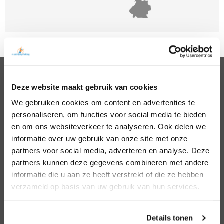
Deze website maakt gebruik van cookies
PSYCHOLOGEN
We gebruiken cookies om content en advertenties te
Noord Holland
Hillegom
personaliseren, om functies voor social media te bieden
Zuid Holland
Den Bosch
Noord Brabant
Eindhoven
en om ons websiteverkeer te analyseren. Ook delen we
Gelderland
Den Haag
informatie over uw gebruik van onze site met onze
Utrecht
Leiden
partners voor social media, adverteren en analyse. Deze
Overijssel
Middelburg
partners kunnen deze gegevens combineren met andere
Zeeland
Nijmegen
informatie die u aan ze heeft verstrekt of die ze hebben
Amsterdam
Roosendaal
verzameld op basis van uw gebruik van hun services.
Almere
Rotterdam
Arnhem
Tilburg
Enschede
Zierikzee
Details tonen
Hoofddorp
Zwolle