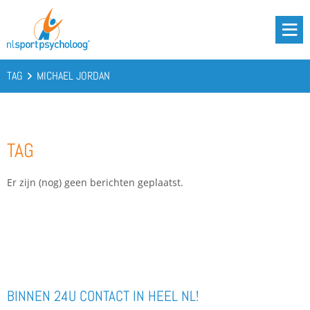
DRIE BATTERIJEN®
AANBOD
TAG
MICHAEL JORDAN
OVER ONS
PODCAST
TAG
KENNIS
CONTACT
Er zijn (nog) geen berichten geplaatst.
BOOST YOUR BATTERIES!
BINNEN 24U CONTACT IN HEEL NL!