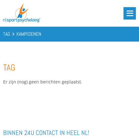
DRIE BATTERIJEN®
AANBOD
TAG
KAMPIOENEN
OVER ONS
PODCAST
TAG
KENNIS
CONTACT
Er zijn (nog) geen berichten geplaatst.
BOOST YOUR BATTERIES!
BINNEN 24U CONTACT IN HEEL NL!