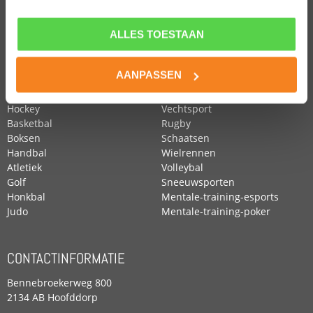
ALLES TOESTAAN
POPULAIRE SPORTEN
Voetbal
Roeien
AANPASSEN
Zwemmen
Tennis
Paardensport
Turnen
Hockey
Vechtsport
Basketbal
Rugby
Boksen
Schaatsen
Handbal
Wielrennen
Atletiek
Volleybal
Golf
Sneeuwsporten
Honkbal
Mentale-training-esports
Judo
Mentale-training-poker
CONTACTINFORMATIE
Bennebroekerweg 800
2134 AB Hoofddorp