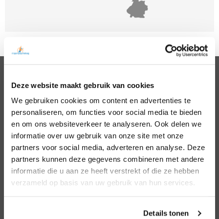
Deze website maakt gebruik van cookies
PSYCHOLOGEN
We gebruiken cookies om content en advertenties te
Noord Holland
Hillegom
personaliseren, om functies voor social media te bieden
Zuid Holland
Den Bosch
Noord Brabant
Eindhoven
en om ons websiteverkeer te analyseren. Ook delen we
Gelderland
Den Haag
informatie over uw gebruik van onze site met onze
Utrecht
Leiden
partners voor social media, adverteren en analyse. Deze
Overijssel
Middelburg
partners kunnen deze gegevens combineren met andere
Zeeland
Nijmegen
informatie die u aan ze heeft verstrekt of die ze hebben
Amsterdam
Roosendaal
verzameld op basis van uw gebruik van hun services.
Almere
Rotterdam
Arnhem
Tilburg
Enschede
Zierikzee
Details tonen
Hoofddorp
Zwolle