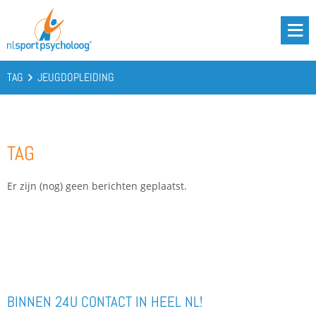
DRIE BATTERIJEN®
AANBOD
TAG
JEUGDOPLEIDING
OVER ONS
PODCAST
TAG
KENNIS
CONTACT
Er zijn (nog) geen berichten geplaatst.
BOOST YOUR BATTERIES!
BINNEN 24U CONTACT IN HEEL NL!