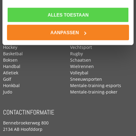
ALLES TOESTAAN
POPULAIRE SPORTEN
Voetbal
Roeien
AANPASSEN
Zwemmen
Tennis
Paardensport
Turnen
Hockey
Vechtsport
Basketbal
Rugby
Boksen
Schaatsen
Handbal
Wielrennen
Atletiek
Volleybal
Golf
Sneeuwsporten
Honkbal
Mentale-training-esports
Judo
Mentale-training-poker
CONTACTINFORMATIE
Bennebroekerweg 800
2134 AB Hoofddorp