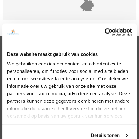
Deze website maakt gebruik van cookies
PSYCHOLOGEN
We gebruiken cookies om content en advertenties te
Noord Holland
Hillegom
personaliseren, om functies voor social media te bieden
Zuid Holland
Den Bosch
Noord Brabant
Eindhoven
en om ons websiteverkeer te analyseren. Ook delen we
Gelderland
Den Haag
informatie over uw gebruik van onze site met onze
Utrecht
Leiden
partners voor social media, adverteren en analyse. Deze
Overijssel
Middelburg
partners kunnen deze gegevens combineren met andere
Zeeland
Nijmegen
informatie die u aan ze heeft verstrekt of die ze hebben
Amsterdam
Roosendaal
verzameld op basis van uw gebruik van hun services.
Almere
Rotterdam
Arnhem
Tilburg
Enschede
Zierikzee
Details tonen
Hoofddorp
Zwolle