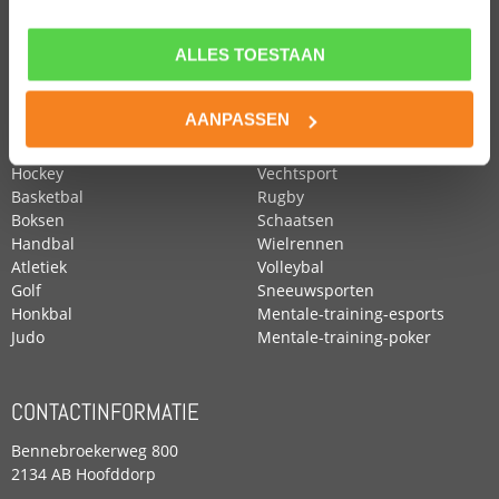
ALLES TOESTAAN
POPULAIRE SPORTEN
Voetbal
Roeien
AANPASSEN
Zwemmen
Tennis
Paardensport
Turnen
Hockey
Vechtsport
Basketbal
Rugby
Boksen
Schaatsen
Handbal
Wielrennen
Atletiek
Volleybal
Golf
Sneeuwsporten
Honkbal
Mentale-training-esports
Judo
Mentale-training-poker
CONTACTINFORMATIE
Bennebroekerweg 800
2134 AB Hoofddorp