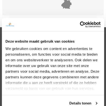
Deze website maakt gebruik van cookies
PSYCHOLOGEN
We gebruiken cookies om content en advertenties te
Noord Holland
Hillegom
personaliseren, om functies voor social media te bieden
Zuid Holland
Den Bosch
Noord Brabant
Eindhoven
en om ons websiteverkeer te analyseren. Ook delen we
Gelderland
Den Haag
informatie over uw gebruik van onze site met onze
Utrecht
Leiden
partners voor social media, adverteren en analyse. Deze
Overijssel
Middelburg
partners kunnen deze gegevens combineren met andere
Zeeland
Nijmegen
informatie die u aan ze heeft verstrekt of die ze hebben
Amsterdam
Roosendaal
verzameld op basis van uw gebruik van hun services.
Almere
Rotterdam
Arnhem
Tilburg
Enschede
Zierikzee
Details tonen
Hoofddorp
Zwolle