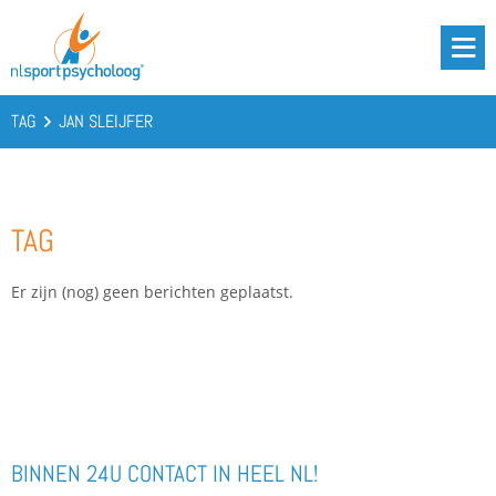
DRIE BATTERIJEN®
AANBOD
TAG
JAN SLEIJFER
OVER ONS
PODCAST
TAG
KENNIS
CONTACT
Er zijn (nog) geen berichten geplaatst.
BOOST YOUR BATTERIES!
BINNEN 24U CONTACT IN HEEL NL!