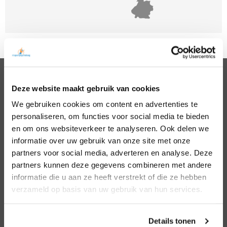
Deze website maakt gebruik van cookies
PSYCHOLOGEN
We gebruiken cookies om content en advertenties te
Noord Holland
Hillegom
personaliseren, om functies voor social media te bieden
Zuid Holland
Den Bosch
Noord Brabant
Eindhoven
en om ons websiteverkeer te analyseren. Ook delen we
Gelderland
Den Haag
informatie over uw gebruik van onze site met onze
Utrecht
Leiden
partners voor social media, adverteren en analyse. Deze
Overijssel
Middelburg
partners kunnen deze gegevens combineren met andere
Zeeland
Nijmegen
informatie die u aan ze heeft verstrekt of die ze hebben
Amsterdam
Roosendaal
verzameld op basis van uw gebruik van hun services.
Almere
Rotterdam
Arnhem
Tilburg
Enschede
Zierikzee
Details tonen
Hoofddorp
Zwolle