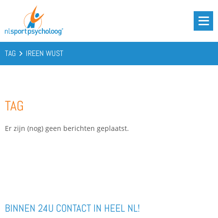
DRIE BATTERIJEN®
AANBOD
TAG
IREEN WUST
OVER ONS
PODCAST
TAG
KENNIS
CONTACT
Er zijn (nog) geen berichten geplaatst.
BOOST YOUR BATTERIES!
BINNEN 24U CONTACT IN HEEL NL!