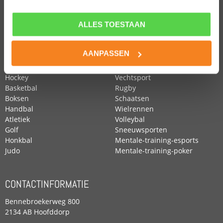
ALLES TOESTAAN
POPULAIRE SPORTEN
Voetbal
Roeien
AANPASSEN
Zwemmen
Tennis
Paardensport
Turnen
Hockey
Vechtsport
Basketbal
Rugby
Boksen
Schaatsen
Handbal
Wielrennen
Atletiek
Volleybal
Golf
Sneeuwsporten
Honkbal
Mentale-training-esports
Judo
Mentale-training-poker
CONTACTINFORMATIE
Bennebroekerweg 800
2134 AB Hoofddorp