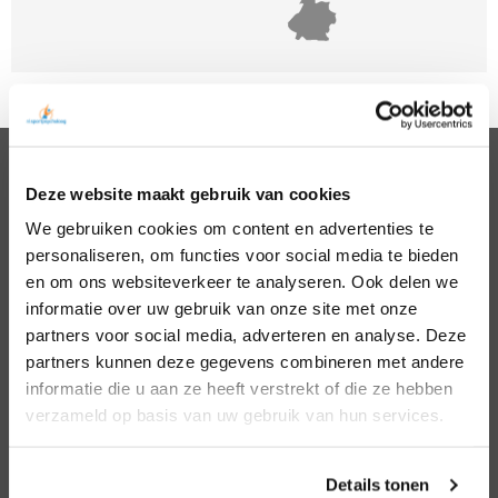
Deze website maakt gebruik van cookies
PSYCHOLOGEN
We gebruiken cookies om content en advertenties te
Noord Holland
Hillegom
personaliseren, om functies voor social media te bieden
Zuid Holland
Den Bosch
Noord Brabant
Eindhoven
en om ons websiteverkeer te analyseren. Ook delen we
Gelderland
Den Haag
informatie over uw gebruik van onze site met onze
Utrecht
Leiden
partners voor social media, adverteren en analyse. Deze
Overijssel
Middelburg
partners kunnen deze gegevens combineren met andere
Zeeland
Nijmegen
informatie die u aan ze heeft verstrekt of die ze hebben
Amsterdam
Roosendaal
verzameld op basis van uw gebruik van hun services.
Almere
Rotterdam
Arnhem
Tilburg
Enschede
Zierikzee
Details tonen
Hoofddorp
Zwolle