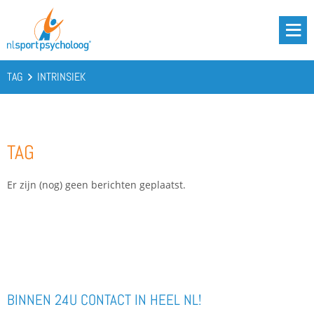
DRIE BATTERIJEN®
AANBOD
TAG
INTRINSIEK
OVER ONS
PODCAST
TAG
KENNIS
CONTACT
Er zijn (nog) geen berichten geplaatst.
BOOST YOUR BATTERIES!
BINNEN 24U CONTACT IN HEEL NL!