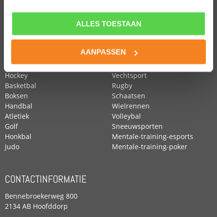
ALLES TOESTAAN
POPULAIRE SPORTEN
Voetbal
Roeien
AANPASSEN
Zwemmen
Tennis
Paardensport
Turnen
Hockey
Vechtsport
Basketbal
Rugby
Boksen
Schaatsen
Handbal
Wielrennen
Atletiek
Volleybal
Golf
Sneeuwsporten
Honkbal
Mentale-training-esports
Judo
Mentale-training-poker
CONTACTINFORMATIE
Bennebroekerweg 800
2134 AB Hoofddorp