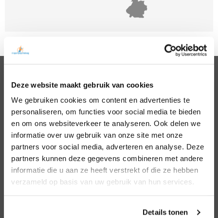
Deze website maakt gebruik van cookies
PSYCHOLOGEN
We gebruiken cookies om content en advertenties te
Noord Holland
Hillegom
personaliseren, om functies voor social media te bieden
Zuid Holland
Den Bosch
Noord Brabant
Eindhoven
en om ons websiteverkeer te analyseren. Ook delen we
Gelderland
Den Haag
informatie over uw gebruik van onze site met onze
Utrecht
Leiden
partners voor social media, adverteren en analyse. Deze
Overijssel
Middelburg
partners kunnen deze gegevens combineren met andere
Zeeland
Nijmegen
informatie die u aan ze heeft verstrekt of die ze hebben
Amsterdam
Roosendaal
verzameld op basis van uw gebruik van hun services.
Almere
Rotterdam
Arnhem
Tilburg
Enschede
Zierikzee
Details tonen
Hoofddorp
Zwolle