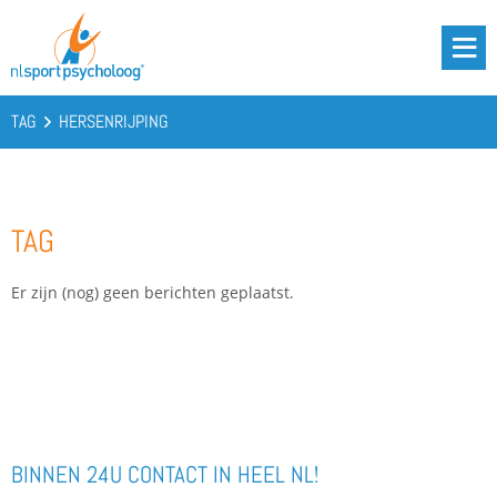
DRIE BATTERIJEN®
AANBOD
TAG
HERSENRIJPING
OVER ONS
PODCAST
TAG
KENNIS
CONTACT
Er zijn (nog) geen berichten geplaatst.
BOOST YOUR BATTERIES!
BINNEN 24U CONTACT IN HEEL NL!