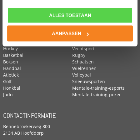
ALLES TOESTAAN
POPULAIRE SPORTEN
Voetbal
Roeien
AANPASSEN
Zwemmen
Tennis
Paardensport
Turnen
Hockey
Vechtsport
Basketbal
Rugby
Boksen
Schaatsen
Handbal
Wielrennen
Atletiek
Volleybal
Golf
Sneeuwsporten
Honkbal
Mentale-training-esports
Judo
Mentale-training-poker
CONTACTINFORMATIE
Bennebroekerweg 800
2134 AB Hoofddorp