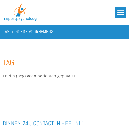
DRIE BATTERIJEN®
AANBOD
TAG
GOEDE VOORNEMENS
OVER ONS
PODCAST
TAG
KENNIS
CONTACT
Er zijn (nog) geen berichten geplaatst.
BOOST YOUR BATTERIES!
BINNEN 24U CONTACT IN HEEL NL!