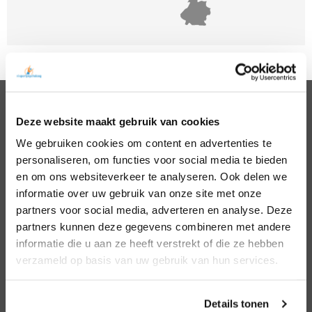
Deze website maakt gebruik van cookies
PSYCHOLOGEN
We gebruiken cookies om content en advertenties te
Noord Holland
Hillegom
personaliseren, om functies voor social media te bieden
Zuid Holland
Den Bosch
Noord Brabant
Eindhoven
en om ons websiteverkeer te analyseren. Ook delen we
Gelderland
Den Haag
informatie over uw gebruik van onze site met onze
Utrecht
Leiden
partners voor social media, adverteren en analyse. Deze
Overijssel
Middelburg
partners kunnen deze gegevens combineren met andere
Zeeland
Nijmegen
informatie die u aan ze heeft verstrekt of die ze hebben
Amsterdam
Roosendaal
verzameld op basis van uw gebruik van hun services.
Almere
Rotterdam
Arnhem
Tilburg
Enschede
Zierikzee
Details tonen
Hoofddorp
Zwolle