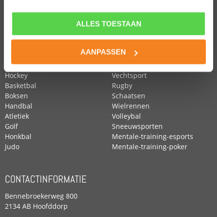
ALLES TOESTAAN
POPULAIRE SPORTEN
Voetbal
Roeien
AANPASSEN
Zwemmen
Tennis
Paardensport
Turnen
Hockey
Vechtsport
Basketbal
Rugby
Boksen
Schaatsen
Handbal
Wielrennen
Atletiek
Volleybal
Golf
Sneeuwsporten
Honkbal
Mentale-training-esports
Judo
Mentale-training-poker
CONTACTINFORMATIE
Bennebroekerweg 800
2134 AB Hoofddorp