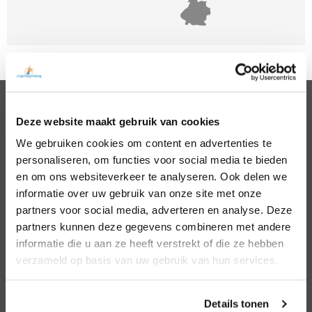
Deze website maakt gebruik van cookies
PSYCHOLOGEN
We gebruiken cookies om content en advertenties te
Noord Holland
Hillegom
personaliseren, om functies voor social media te bieden
Zuid Holland
Den Bosch
Noord Brabant
Eindhoven
en om ons websiteverkeer te analyseren. Ook delen we
Gelderland
Den Haag
informatie over uw gebruik van onze site met onze
Utrecht
Leiden
partners voor social media, adverteren en analyse. Deze
Overijssel
Middelburg
partners kunnen deze gegevens combineren met andere
Zeeland
Nijmegen
informatie die u aan ze heeft verstrekt of die ze hebben
Amsterdam
Roosendaal
verzameld op basis van uw gebruik van hun services.
Almere
Rotterdam
Arnhem
Tilburg
Enschede
Zierikzee
Details tonen
Hoofddorp
Zwolle