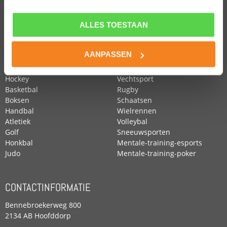
ALLES TOESTAAN
POPULAIRE SPORTEN
Voetbal
Roeien
AANPASSEN
Zwemmen
Tennis
Paardensport
Turnen
Hockey
Vechtsport
Basketbal
Rugby
Boksen
Schaatsen
Handbal
Wielrennen
Atletiek
Volleybal
Golf
Sneeuwsporten
Honkbal
Mentale-training-esports
Judo
Mentale-training-poker
CONTACTINFORMATIE
Bennebroekerweg 800
2134 AB Hoofddorp