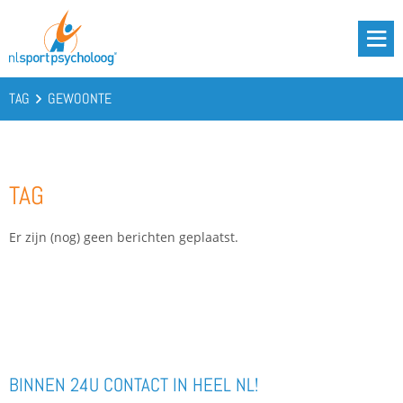
DRIE BATTERIJEN®
AANBOD
TAG
GEWOONTE
OVER ONS
PODCAST
TAG
KENNIS
CONTACT
Er zijn (nog) geen berichten geplaatst.
BOOST YOUR BATTERIES!
BINNEN 24U CONTACT IN HEEL NL!