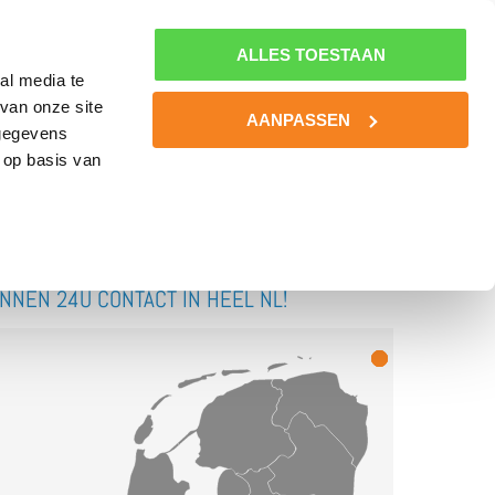
0800-MINDSET
MIJN NLSPORTPSYCHOLOOG
0800-6463738
ALLES TOESTAAN
al media te
van onze site
BOOST YOUR BATTERIES!
KENNIS
CONTACT
AANPASSEN
 gegevens
 op basis van
INNEN 24U CONTACT IN HEEL NL!