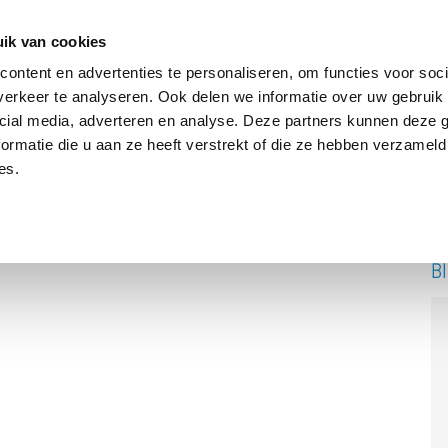
ik van cookies
ontent en advertenties te personaliseren, om functies voor soci
erkeer te analyseren. Ook delen we informatie over uw gebruik 
DRIE BATTERIJEN®
AANBOD
OVER ONS
PODCAST
cial media, adverteren en analyse. Deze partners kunnen deze
ormatie die u aan ze heeft verstrekt of die ze hebben verzameld
es.
B