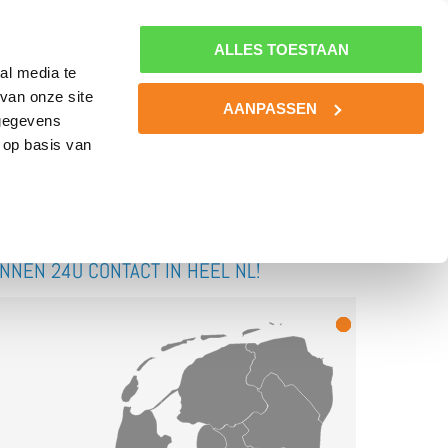
0800-MINDSET
MIJN NLSPORTPSYCHOLOOG
0800-6463738
ALLES TOESTAAN
al media te
van onze site
BOOST YOUR BATTERIES!
KENNIS
CONTACT
AANPASSEN
 gegevens
 op basis van
INNEN 24U CONTACT IN HEEL NL!