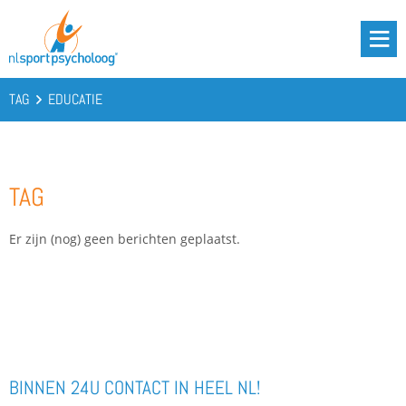
DRIE BATTERIJEN®
AANBOD
TAG
EDUCATIE
OVER ONS
PODCAST
TAG
KENNIS
CONTACT
Er zijn (nog) geen berichten geplaatst.
BOOST YOUR BATTERIES!
BINNEN 24U CONTACT IN HEEL NL!