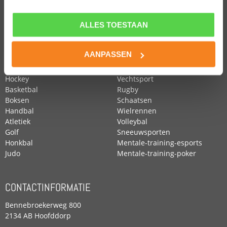
ALLES TOESTAAN
POPULAIRE SPORTEN
Voetbal
Roeien
AANPASSEN
Zwemmen
Tennis
Paardensport
Turnen
Hockey
Vechtsport
Basketbal
Rugby
Boksen
Schaatsen
Handbal
Wielrennen
Atletiek
Volleybal
Golf
Sneeuwsporten
Honkbal
Mentale-training-esports
Judo
Mentale-training-poker
CONTACTINFORMATIE
Bennebroekerweg 800
2134 AB Hoofddorp