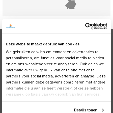
Deze website maakt gebruik van cookies
PSYCHOLOGEN
We gebruiken cookies om content en advertenties te
Noord Holland
Hillegom
personaliseren, om functies voor social media te bieden
Zuid Holland
Den Bosch
Noord Brabant
Eindhoven
en om ons websiteverkeer te analyseren. Ook delen we
Gelderland
Den Haag
informatie over uw gebruik van onze site met onze
Utrecht
Leiden
partners voor social media, adverteren en analyse. Deze
Overijssel
Middelburg
partners kunnen deze gegevens combineren met andere
Zeeland
Nijmegen
informatie die u aan ze heeft verstrekt of die ze hebben
Amsterdam
Roosendaal
verzameld op basis van uw gebruik van hun services.
Almere
Rotterdam
Arnhem
Tilburg
Enschede
Zierikzee
Details tonen
Hoofddorp
Zwolle