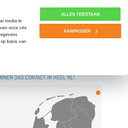
0800-MINDSET
MIJN NLSPORTPSYCHOLOOG
0800-6463738
ALLES TOESTAAN
al media te
van onze site
BOOST YOUR BATTERIES!
KENNIS
CONTACT
AANPASSEN
 gegevens
 op basis van
INNEN 24U CONTACT IN HEEL NL!