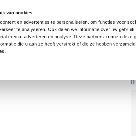
ik van cookies
ontent en advertenties te personaliseren, om functies voor soci
erkeer te analyseren. Ook delen we informatie over uw gebruik 
DRIE BATTERIJEN®
AANBOD
OVER ONS
PODCAST
cial media, adverteren en analyse. Deze partners kunnen deze
ormatie die u aan ze heeft verstrekt of die ze hebben verzameld
es.
B