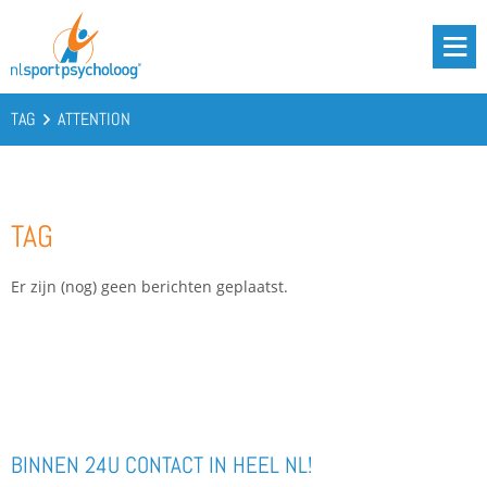
DRIE BATTERIJEN®
AANBOD
TAG
ATTENTION
OVER ONS
PODCAST
TAG
KENNIS
CONTACT
Er zijn (nog) geen berichten geplaatst.
BOOST YOUR BATTERIES!
BINNEN 24U CONTACT IN HEEL NL!