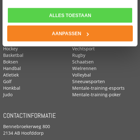
ALLES TOESTAAN
POPULAIRE SPORTEN
Voetbal
Roeien
AANPASSEN
Zwemmen
Tennis
Paardensport
Turnen
Hockey
Vechtsport
Basketbal
Rugby
Boksen
Schaatsen
Handbal
Wielrennen
Atletiek
Volleybal
Golf
Sneeuwsporten
Honkbal
Mentale-training-esports
Judo
Mentale-training-poker
CONTACTINFORMATIE
Bennebroekerweg 800
2134 AB Hoofddorp