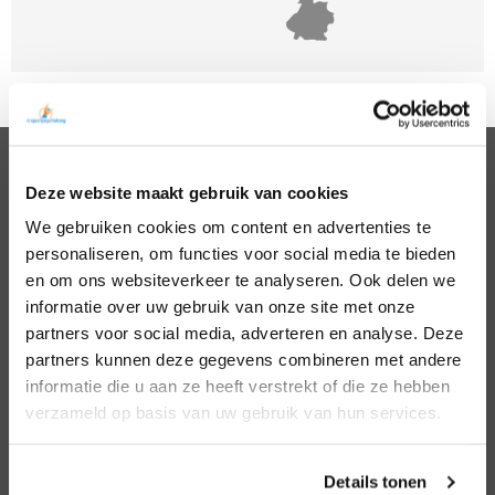
Deze website maakt gebruik van cookies
PSYCHOLOGEN
We gebruiken cookies om content en advertenties te
Noord Holland
Hillegom
personaliseren, om functies voor social media te bieden
Zuid Holland
Den Bosch
Noord Brabant
Eindhoven
en om ons websiteverkeer te analyseren. Ook delen we
Gelderland
Den Haag
informatie over uw gebruik van onze site met onze
Utrecht
Leiden
partners voor social media, adverteren en analyse. Deze
Overijssel
Middelburg
partners kunnen deze gegevens combineren met andere
Zeeland
Nijmegen
informatie die u aan ze heeft verstrekt of die ze hebben
Amsterdam
Roosendaal
verzameld op basis van uw gebruik van hun services.
Almere
Rotterdam
Arnhem
Tilburg
Enschede
Zierikzee
Details tonen
Hoofddorp
Zwolle