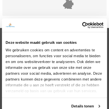
Deze website maakt gebruik van cookies
PSYCHOLOGEN
We gebruiken cookies om content en advertenties te
Noord Holland
Hillegom
personaliseren, om functies voor social media te bieden
Zuid Holland
Den Bosch
Noord Brabant
Eindhoven
en om ons websiteverkeer te analyseren. Ook delen we
Gelderland
Den Haag
informatie over uw gebruik van onze site met onze
Utrecht
Leiden
partners voor social media, adverteren en analyse. Deze
Overijssel
Middelburg
partners kunnen deze gegevens combineren met andere
Zeeland
Nijmegen
informatie die u aan ze heeft verstrekt of die ze hebben
Amsterdam
Roosendaal
verzameld op basis van uw gebruik van hun services.
Almere
Rotterdam
Arnhem
Tilburg
Enschede
Zierikzee
Details tonen
Hoofddorp
Zwolle