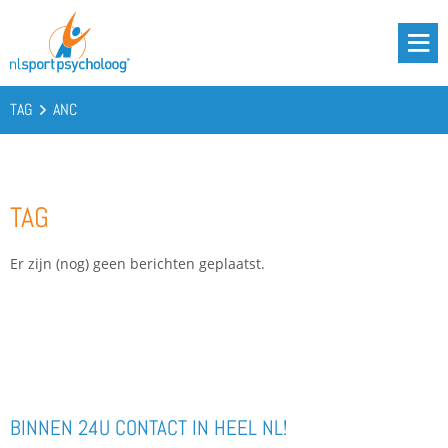
DRIE BATTERIJEN®
AANBOD
TAG
ANC
OVER ONS
PODCAST
TAG
KENNIS
CONTACT
Er zijn (nog) geen berichten geplaatst.
BOOST YOUR BATTERIES!
BINNEN 24U CONTACT IN HEEL NL!