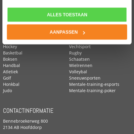
ALLES TOESTAAN
POPULAIRE SPORTEN
Voetbal
Roeien
AANPASSEN
Zwemmen
Tennis
Paardensport
Turnen
Hockey
Vechtsport
Basketbal
Rugby
Boksen
Schaatsen
Handbal
Wielrennen
Atletiek
Volleybal
Golf
Sneeuwsporten
Honkbal
Mentale-training-esports
Judo
Mentale-training-poker
CONTACTINFORMATIE
Bennebroekerweg 800
2134 AB Hoofddorp