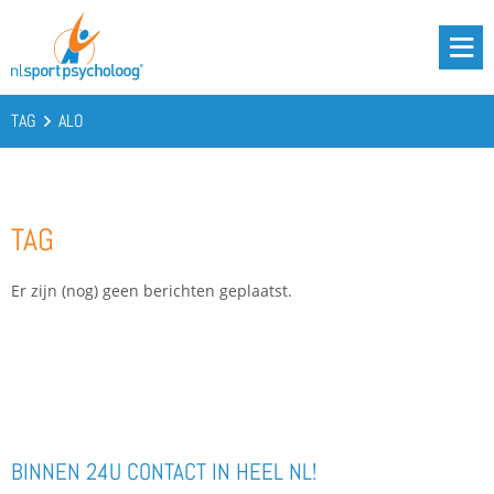
DRIE BATTERIJEN®
AANBOD
TAG
ALO
OVER ONS
PODCAST
TAG
KENNIS
CONTACT
Er zijn (nog) geen berichten geplaatst.
BOOST YOUR BATTERIES!
BINNEN 24U CONTACT IN HEEL NL!