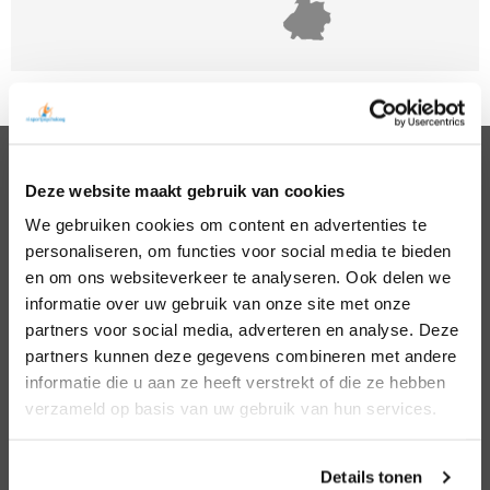
Deze website maakt gebruik van cookies
PSYCHOLOGEN
We gebruiken cookies om content en advertenties te
Noord Holland
Hillegom
personaliseren, om functies voor social media te bieden
Zuid Holland
Den Bosch
Noord Brabant
Eindhoven
en om ons websiteverkeer te analyseren. Ook delen we
Gelderland
Den Haag
informatie over uw gebruik van onze site met onze
Utrecht
Leiden
partners voor social media, adverteren en analyse. Deze
Overijssel
Middelburg
partners kunnen deze gegevens combineren met andere
Zeeland
Nijmegen
informatie die u aan ze heeft verstrekt of die ze hebben
Amsterdam
Roosendaal
verzameld op basis van uw gebruik van hun services.
Almere
Rotterdam
Arnhem
Tilburg
Enschede
Zierikzee
Details tonen
Hoofddorp
Zwolle