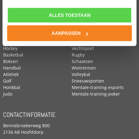
ALLES TOESTAAN
POPULAIRE SPORTEN
Voetbal
Roeien
AANPASSEN
Zwemmen
Tennis
Paardensport
Turnen
Hockey
Vechtsport
Basketbal
Rugby
Boksen
Schaatsen
Handbal
Wielrennen
Atletiek
Volleybal
Golf
Sneeuwsporten
Honkbal
Mentale-training-esports
Judo
Mentale-training-poker
CONTACTINFORMATIE
Bennebroekerweg 800
2134 AB Hoofddorp