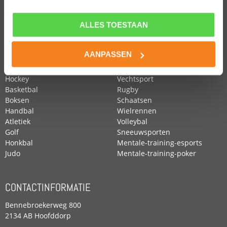
ALLES TOESTAAN
POPULAIRE SPORTEN
Voetbal
Roeien
AANPASSEN
Zwemmen
Tennis
Paardensport
Turnen
Hockey
Vechtsport
Basketbal
Rugby
Boksen
Schaatsen
Handbal
Wielrennen
Atletiek
Volleybal
Golf
Sneeuwsporten
Honkbal
Mentale-training-esports
Judo
Mentale-training-poker
CONTACTINFORMATIE
Bennebroekerweg 800
2134 AB Hoofddorp