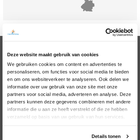
Deze website maakt gebruik van cookies
PSYCHOLOGEN
We gebruiken cookies om content en advertenties te
Noord Holland
Hillegom
personaliseren, om functies voor social media te bieden
Zuid Holland
Den Bosch
Noord Brabant
Eindhoven
en om ons websiteverkeer te analyseren. Ook delen we
Gelderland
Den Haag
informatie over uw gebruik van onze site met onze
Utrecht
Leiden
partners voor social media, adverteren en analyse. Deze
Overijssel
Middelburg
partners kunnen deze gegevens combineren met andere
Zeeland
Nijmegen
informatie die u aan ze heeft verstrekt of die ze hebben
Amsterdam
Roosendaal
verzameld op basis van uw gebruik van hun services.
Almere
Rotterdam
Arnhem
Tilburg
Enschede
Zierikzee
Details tonen
Hoofddorp
Zwolle