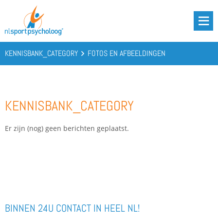
DRIE BATTERIJEN®
AANBOD
KENNISBANK_CATEGORY
FOTOS EN AFBEELDINGEN
OVER ONS
PODCAST
KENNISBANK_CATEGORY
KENNIS
CONTACT
Er zijn (nog) geen berichten geplaatst.
BOOST YOUR BATTERIES!
BINNEN 24U CONTACT IN HEEL NL!