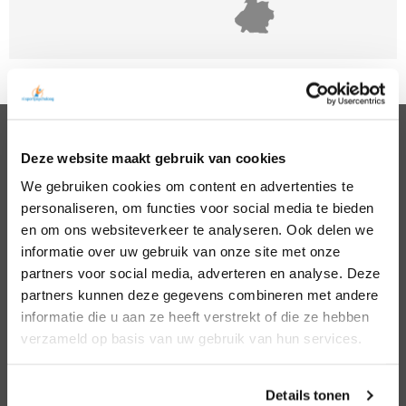
Deze website maakt gebruik van cookies
PSYCHOLOGEN
We gebruiken cookies om content en advertenties te
Noord Holland
Hillegom
personaliseren, om functies voor social media te bieden
Zuid Holland
Den Bosch
Noord Brabant
Eindhoven
en om ons websiteverkeer te analyseren. Ook delen we
Gelderland
Den Haag
informatie over uw gebruik van onze site met onze
Utrecht
Leiden
partners voor social media, adverteren en analyse. Deze
Overijssel
Middelburg
partners kunnen deze gegevens combineren met andere
Zeeland
Nijmegen
informatie die u aan ze heeft verstrekt of die ze hebben
Amsterdam
Roosendaal
verzameld op basis van uw gebruik van hun services.
Almere
Rotterdam
Arnhem
Tilburg
Enschede
Zierikzee
Details tonen
Hoofddorp
Zwolle