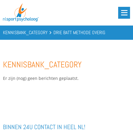
DRIE BATTERIJEN®
AANBOD
KENNISBANK_CATEGORY
DRIE BATT METHODE OVERIG
OVER ONS
PODCAST
KENNISBANK_CATEGORY
KENNIS
CONTACT
Er zijn (nog) geen berichten geplaatst.
BOOST YOUR BATTERIES!
BINNEN 24U CONTACT IN HEEL NL!