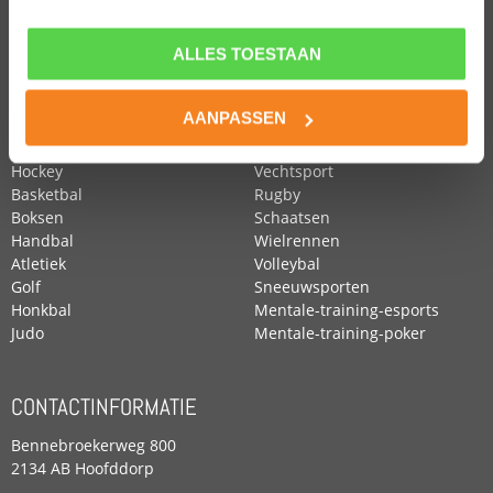
ALLES TOESTAAN
POPULAIRE SPORTEN
Voetbal
Roeien
AANPASSEN
Zwemmen
Tennis
Paardensport
Turnen
Hockey
Vechtsport
Basketbal
Rugby
Boksen
Schaatsen
Handbal
Wielrennen
Atletiek
Volleybal
Golf
Sneeuwsporten
Honkbal
Mentale-training-esports
Judo
Mentale-training-poker
CONTACTINFORMATIE
Bennebroekerweg 800
2134 AB Hoofddorp