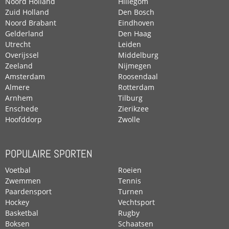
Noord Holland
Hillegom
Zuid Holland
Den Bosch
Noord Brabant
Eindhoven
Gelderland
Den Haag
Utrecht
Leiden
Overijssel
Middelburg
Zeeland
Nijmegen
Amsterdam
Roosendaal
Almere
Rotterdam
Arnhem
Tilburg
Enschede
Zierikzee
Hoofddorp
Zwolle
POPULAIRE SPORTEN
Voetbal
Roeien
Zwemmen
Tennis
Paardensport
Turnen
Hockey
Vechtsport
Basketbal
Rugby
Boksen
Schaatsen