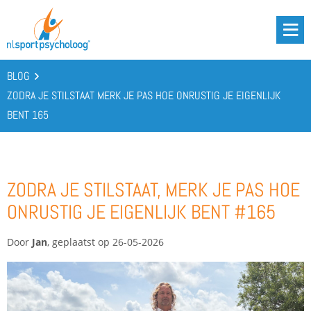
DRIE BATTERIJEN®
AANBOD
BLOG
OVER ONS
ZODRA JE STILSTAAT MERK JE PAS HOE ONRUSTIG JE EIGENLIJK
BENT 165
PODCAST
KENNIS
CONTACT
ZODRA JE STILSTAAT, MERK JE PAS HOE
ONRUSTIG JE EIGENLIJK BENT #165
BOOST YOUR BATTERIES!
Door
Jan
, geplaatst op 26-05-2026