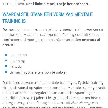
Tien minuten.
Dat klinkt simpel. Tot je het probeert
.
WAAROM STIL STAAN EEN VORM VAN MENTALE
TRAINING IS
De meeste mensen kunnen prima rennen, scrollen, werken en
multitasken. Maar stil staan zonder afleiding? Dat blijkt ineens
confronterend moeilijk. Binnen enkele seconden
ontstaat al
onrust
:
gedachten
spanning
irritatie
de neiging om je telefoon te pakken
Dat is precies waarom het mentale training is. Fysieke training
richt zich vooral op spieren en conditie. Mentale training draait
om iets anders: het reguleren van aandacht, spanning en
innerlijke onrust. Bij Jab#01 krijgt het lichaam daarom bewust
de regie terug. De oefening komt voort uit
zhan zhuang
, een
eeuwenoude methode
uit de interne krijgskunsten. Letterlijk: