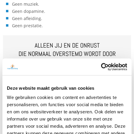
Geen muziek.
Geen dopamine.
Geen afleiding.
Geen prestatie.
ALLEEN JIJ EN DE ONRUST
DIE NORMAAL OVERSTEMD WORDT DOOR
ACTIVITEIT.
OPLAADTIP NL SPORTPSYCHOLOOG
Deze website maakt gebruik van cookies
En nee — dit is geen pleidooi tegen sporten. Bewegen blijft
We gebruiken cookies om content en advertenties te
belangrijk. Maar de obsessie met altijd actief moeten zijn
personaliseren, om functies voor social media te bieden
begint ongezonde vormen aan te nemen. Alsof gezondheid
alleen zichtbaar mag zijn wanneer we zweten, rennen of
en om ons websiteverkeer te analyseren. Ook delen we
afzien.
informatie over uw gebruik van onze site met onze
partners voor social media, adverteren en analyse. Deze
Dus terwijl Nederland puffend probeert af te koelen, heb ik een
partners kunnen deze gegevens combineren met andere