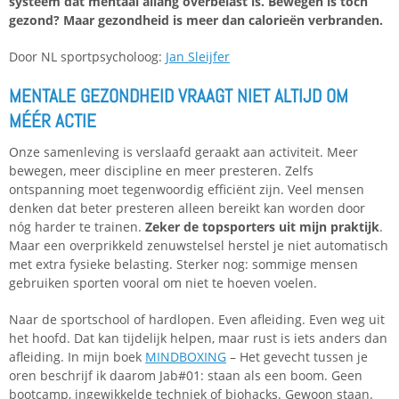
systeem dat mentaal allang overbelast is. Bewegen is toch
gezond? Maar gezondheid is meer dan calorieën verbranden.
Door NL sportpsycholoog:
Jan Sleijfer
MENTALE GEZONDHEID VRAAGT NIET ALTIJD OM
MÉÉR ACTIE
Onze samenleving is verslaafd geraakt aan activiteit. Meer
bewegen, meer discipline en meer presteren. Zelfs
ontspanning moet tegenwoordig efficiënt zijn. Veel mensen
denken dat beter presteren alleen bereikt kan worden door
nóg harder te trainen.
Zeker de topsporters uit mijn praktijk
.
Maar een overprikkeld zenuwstelsel herstel je niet automatisch
met extra fysieke belasting. Sterker nog: sommige mensen
gebruiken sporten vooral om niet te hoeven voelen.
Naar de sportschool of hardlopen. Even afleiding. Even weg uit
het hoofd. Dat kan tijdelijk helpen, maar rust is iets anders dan
afleiding. In mijn boek
MINDBOXING
– Het gevecht tussen je
oren beschrijf ik daarom Jab#01: staan als een boom. Geen
bootcamp, ingewikkelde techniek of biohacks. Gewoon staan.