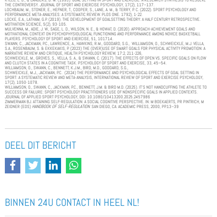
KYLLO, L. B., & LANDERS, D. M. (1995). GOAL SETTING IN SPORT AND EXERCISE: A RESEARCH SYNTHESIS TO RESOLVE
THE CONTROVERSY. JOURNAL OF SPORT AND EXERCISE PSYCHOLOGY, 17(2), 117–137.
LOCHBAUM, M., STONER, E., HEFNER, T., COOPER, S., LANE, A. M., & TERRY, P. C. (2022). SPORT PSYCHOLOGY AND
PERFORMANCE META-ANALYSES: A SYSTEMATIC REVIEW. PLOS ONE. 1792), 1-22.
LOCKE, E.A., LATHAM, G.P. (2019). THE DEVELOPMENT OF GOALSETTING THEORY: A HALF CENTURY RETROSPECTIVE.
MOTIVATION SCIENCE, 5(2), 93-105.
MULVENNA, M., ADIE, J. W., SAGE, L. D., WILSON, N. E., & HOWAT, D. (2020). APPROACH-ACHIEVEMENT GOALS AND
MOTIVATIONAL CONTEXT ON PSYCHOPHYSIOLOGICAL FUNCTIONING AND PERFORMANCE AMONG NOVICE BASKETBALL
PLAYERS. PSYCHOLOGY OF SPORT AND EXERCISE, 51, 101714.
SWANN, C., JACKMAN, P.C., LAWRENCE, A., HAWKINS, R.M., GODDARD, S.G., WILLIAMSON, O., SCHWEICKLE, M.J. VELLA,
S.A., ROSENBAUM, S. & EKKEKAKIS, P. (2023) THE (OVER)USE OF SMART GOALS FOR PHYSICAL ACTIVITY PROMOTION: A
NARRATIVE REVIEW AND CRITIQUE, HEALTH PSYCHOLOGY REVIEW, 17:2, 211-226,
SCHWEICKLE, M., GROVES, S., VELLA, S. A., & SWANN, C. (2017). THE EFFECTS OF OPEN VS. SPECIFIC GOALS ON FLOW
AND CLUTCH STATES IN A COGNITIVE TASK. PSYCHOLOGY OF SPORT AND EXERCISE, 33, 45–54.
WILLIAMSON, O., SWANN, C., BENNETT, K.J.M., BIRD, M.D., GODDARD, S.G.,
SCHWEICKLE, M.J., JACKMAN, P.C. (2024) THE PERFORMANCE AND PSYCHOLOGICAL EFFECTS OF GOAL SETTING IN
SPORT: A SYSTEMATIC REVIEW AND META-ANALYSIS, INTERNATIONAL REVIEW OF SPORT AND EXERCISE PSYCHOLOGY,
17(2), 1050-1078.
WILLIAMSON, O., SWANN, C., JACKMAN, P.C., BENNETT, J.M. & BIRD M.D. (2025). IT’S NOT HANDCUFFING THE ATHLETE TO
SUCCESS OR FAILURE: SPORT PSYCHOLOGY PRACTITIONERS USE OF NONSPECIFIC GOALS IN APPLIED CONTEXTS.
JOURNAL OF APPLIED SPORT PSYCHOLOGY, DOI: 10.1080/10413200.2025.2457986
ZIMMERMAN BJ. ATTAINING SELF-REGULATION: A SOCIAL COGNITIVE PERSPECTIVE. IN: M BOEKAERTS, PR PINTRICH, M
ZEIDNER (EDS)
HANDBOOK OF SELF-REGULATION
. SAN DIEGO, CA: ACADEMIC PRESS, 2000, PP.13–39
DEEL DIT BERICHT
BINNEN 24U CONTACT IN HEEL NL!