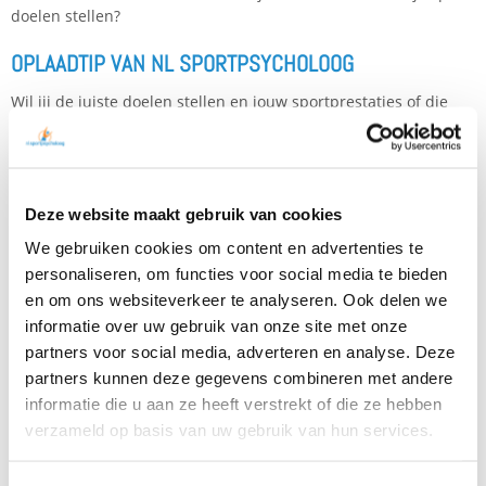
doelen stellen?
OPLAADTIP VAN NL SPORTPSYCHOLOOG
Wil jij de juiste doelen stellen en jouw sportprestaties of die
van je team verbeteren? De ervaren sportpsychologen van NL
sportpsycholoog helpen jou graag bij het kiezen van de juiste
strategie:
Deze website maakt gebruik van cookies
Kies voor procesdoelen
– focus op wat je kunt beheersen
Vermijd prestatiedoelen die angst verhogen
We gebruiken cookies om content en advertenties te
Werk met korte termijn doelen voor sneller resultaat
personaliseren, om functies voor social media te bieden
Zorg altijd voor feedback
– dit verhoogt motivatie en
en om ons websiteverkeer te analyseren. Ook delen we
prestatie
informatie over uw gebruik van onze site met onze
partners voor social media, adverteren en analyse. Deze
Neem contact op met een
sportpsycholoog bij jou in de buurt
partners kunnen deze gegevens combineren met andere
en ontdek hoe jij mentaal sterker wordt!. Boost your batteries!
informatie die u aan ze heeft verstrekt of die ze hebben
Of ga direct zelf aan de slag met twee andere aanraders:
verzameld op basis van uw gebruik van hun services.
BOEK
: Bestel het
boek Mindboxing
– Het gevecht tussen je
oren, geschreven door NL sportpsycholoog Jan Sleijfer. En