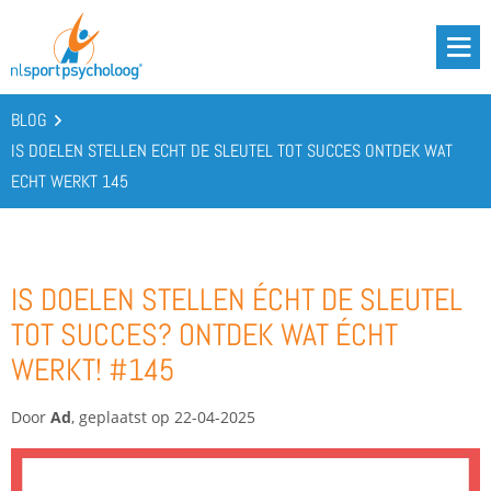
DRIE BATTERIJEN®
AANBOD
BLOG
OVER ONS
IS DOELEN STELLEN ECHT DE SLEUTEL TOT SUCCES ONTDEK WAT
ECHT WERKT 145
PODCAST
KENNIS
CONTACT
IS DOELEN STELLEN ÉCHT DE SLEUTEL
TOT SUCCES? ONTDEK WAT ÉCHT
WERKT! #145
BOOST YOUR BATTERIES!
Door
Ad
, geplaatst op 22-04-2025