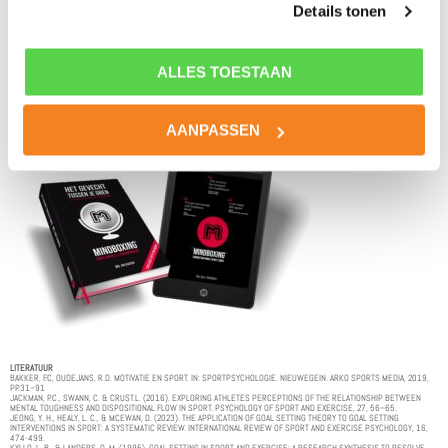
Details tonen
ga zelfstandig aan de slag met de Drie Batterijen®
methode.
PODCAST
: Beluister de inspirerende
ALLES TOESTAAN
podcasts van NLsportpsycholoog
. Ook te beluisteren via de
bekende platforms als
Spotify
,
Apple Podcast
en
Youtube
.
AANPASSEN
LITERATUUR
BAKKER, F.C, OUDEJANS, R.D. MOTIVATIE EN SPORT. IN: SPORTPSYCHOLOGIE. NIEUWEGEIN. ARKO SPORTS MEDIA, 2019,
PP.31–91
JACKMAN, P.C., SWANN, C. & CRUST.L. (2016). EXPLORING ATHLETES PERCEPTIONS OF THE RELATIONSHIP BETWEEN
MENTAL TOUGHNESS AND DISPOSITIONAL FLOW IN SPORT. PSYCHOLOGY OF SPORT AND EXERCISE, 27, 56–65.
JEONG, Y. H., HEALY, L. C., & MCEWAN, D. (2023). THE APPLICATION OF GOAL SETTING THEORY TO GOAL SETTING
INTERVENTIONS IN SPORT: A SYSTEMATIC REVIEW. INTERNATIONAL REVIEW OF SPORT AND EXERCISE PSYCHOLOGY, 16,
474-499.