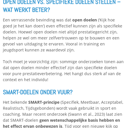
OPEN DOELEN VS. SPECIFIEKE DOELEN STELLEN –
WAT WERKT BETER?
Een verrassende bevinding was dat
open doelen
(‘Kijk hoe
goed je het kan doen’) even effectief kunnen zijn als specifieke
doelen. Hoewel open doelen niet altijd prestatiegericht zijn,
helpen ze wel om meer zelfvertrouwen op te bouwen en een
gevoel van uitdaging te ervaren. Vooral in training en
jeugdsport kunnen ze waardevol zijn.
Toch moet je voorzichtig zijn: sommige onderzoeken tonen aan
dat open doelen minder effectief zijn dan specifieke doelen
voor pure prestatieverbetering. Het hangt dus sterk af van de
context en het individu!
SMART-DOELEN ONDER VUUR?
Het bekende
SMART-principe
(Specifiek, Meetbaar, Acceptabel,
Realistisch, Tijdsgebonden) wordt vaak gebruikt in sport en
coaching. Maar recent onderzoek (Swann et al., 2023) laat zien
dat SMART-doelen
geen wetenschappelijke basis hebben en
het effect ervan onbewezen is
. Tijd voor een nieuwe kijk op