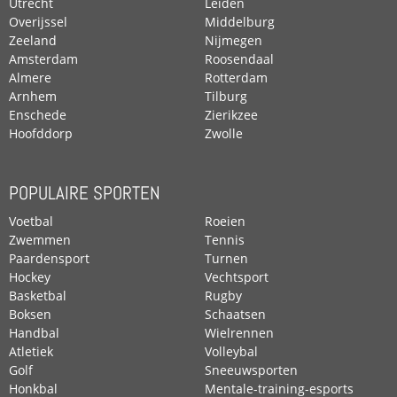
Utrecht
Leiden
Overijssel
Middelburg
Zeeland
Nijmegen
Amsterdam
Roosendaal
Almere
Rotterdam
Arnhem
Tilburg
Enschede
Zierikzee
Hoofddorp
Zwolle
POPULAIRE SPORTEN
Voetbal
Roeien
Zwemmen
Tennis
Paardensport
Turnen
Hockey
Vechtsport
Basketbal
Rugby
Boksen
Schaatsen
Handbal
Wielrennen
Atletiek
Volleybal
Golf
Sneeuwsporten
Honkbal
Mentale-training-esports