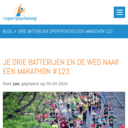
DRIE BATTERIJEN®
AANBOD
BLOG
DRIE BATTERIJEN SPORTPSYCHOLOOG MARATHON 123
OVER ONS
PODCAST
JE DRIE BATTERIJEN EN DE WEG NAAR
KENNIS
EEN MARATHON #123
CONTACT
Door
Jan
, geplaatst op 05-03-2024
BOOST YOUR BATTERIES!