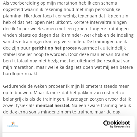
Als voorbereiding op mijn marathon heb ik een schema
opgesteld waarin ik rekening houd met mijn persoonlijke
planning. Hierdoor loop ik er weinig tegenaan dat ik geen zin
heb of dat het lopen niet uitkomt. Kortere intervaltrainingen
doe ik 1x per week samen met een groep. Langere trainingen
vinden plaats op dagen dat ik (minder) werk heb en de indeling
van deze trainingen kan erg verschillen. De trainingen die ik
doe zijn puur
gericht op het proces
waarmee ik uiteindelijk
stabiel sneller hoop te worden. Door deze manier van trainen
ben ik totaal nog niet bezig met het uiteindelijke resultaat van
mijn marathon, maar wel elke dag iets doen wat mij een betere
hardloper maakt.
Gedurende de weken probeer ik mijn kilometers steeds meer
op te bouwen. Maar ik merk dat het pakken van rust net zo
belangrijk is als de trainingen. Rustdagen zorgen ervoor dat ik
zowel fysiek als
mentaal herstel
. Na een zware training heb ik
de dag erna soms minder zin om te trainen, maar de dag
daarna doe ik dat weer graag. Ik merk dat ik dan dus zowel
fysiek al mentaal ben opgeladen!