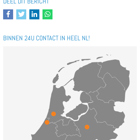
DEEL DIT BERICHT
BINNEN 24U CONTACT IN HEEL NL!