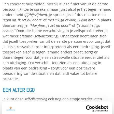
Een concreet hulpmiddel hierbij is jezelf niet vanuit de eerste
persoon (
ik
) toe te spreken, maar juist alsof je het tegen iemand
anders hebt (
jij/hij/zij/hen
). Je spreekt jezelf dus niet toe met:
“Kom op, ik zet nu door!”
of met
“Ik ga ervoor, ik kan het.”
In plaats
daarvan zeg je:
“Maryline, je zet nu door!”
of
“Je kunt het, ga
ervoor.”
Door die kleine verschuiving in je zelfspraak creëer je
wat meer afstand (
self-distancing
). Onderzoek heeft laten zien
dat jezelf toespreken vanuit de eerste persoon ervoor zorgt dat
je iets stressvols eerder interpreteert als een bedreiging. Jezelf
toespreken alsof je tegen iemand anders praat, zorgt er
daarentegen voor dat je een stressvolle situatie eerder ziet als
een uitdaging. Dat verschil – iets zien als een uitdaging in
plaats van een bedreiging – zorgt voor een positievere
benadering van de situatie en dat leidt vaker tot betere
prestaties.
EEN ALTER EGO
Je kunt deze
self-distancing
ook nog een stapje verder laten
gaan, door een alter ego aan te nemen. Een bekend
voorbeeld
hiervan is Beyoncé / Sasha Fierce. Beyoncé heeft uitgelegd dat