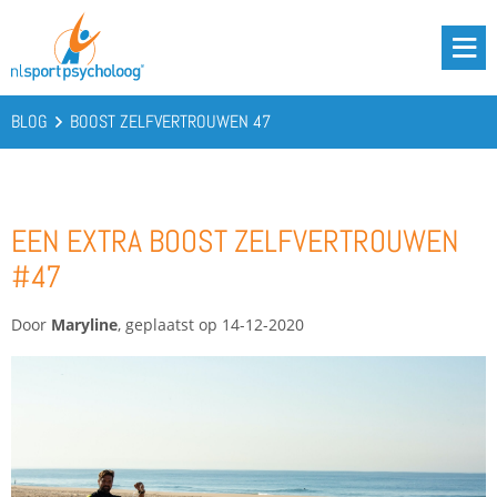
DRIE BATTERIJEN®
AANBOD
BLOG
BOOST ZELFVERTROUWEN 47
OVER ONS
PODCAST
EEN EXTRA BOOST ZELFVERTROUWEN
KENNIS
#47
CONTACT
Door
Maryline
, geplaatst op 14-12-2020
BOOST YOUR BATTERIES!