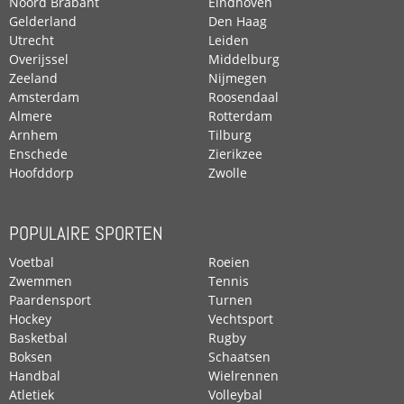
Noord Brabant
Eindhoven
Gelderland
Den Haag
Utrecht
Leiden
Overijssel
Middelburg
Zeeland
Nijmegen
Amsterdam
Roosendaal
Almere
Rotterdam
Arnhem
Tilburg
Enschede
Zierikzee
Hoofddorp
Zwolle
POPULAIRE SPORTEN
Voetbal
Roeien
Zwemmen
Tennis
Paardensport
Turnen
Hockey
Vechtsport
Basketbal
Rugby
Boksen
Schaatsen
Handbal
Wielrennen
Atletiek
Volleybal