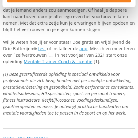
extra boost gebruiken? Spreek jezelf toe op dezelfde manier als
dat je iemand anders zou aanmoedigen. Of haal je dappere
kant naar boven door je alter ego even het voortouw te laten
nemen. Met dat extra zetje kun je ervaringen blijven opdoen en
blijft het vertrouwen in je eigen kunnen stijgen!
Wil je weten hoe jij er voor staat? Doe gratis en vrijblijvend de
Drie Batterijen®
test
of installeer de
app
. Misschien meer leren
over ´zelfvertrouwen´… in het voorjaar van 2021 start onze
opleiding
Mentale Trainer Coach & Licentie
[1].
[1] Deze gecertificeerde opleiding is speciaal ontwikkeld voor
professionals die zich bezig houden met persoonlijke ontwikkeling,
prestatieverbetering en gezondheid. Zoals performance consultants,
vitaliteitsadviseurs, HR-specialisten, sport- en personal trainers,
fitness instructeurs, (leefstijl-)coaches, voedingsdeskundigen,
fysiotherapeuten en meer. Je ontvangt praktische handvatten om
mentale vaardigheden toe te passen in de sport en op het werk.